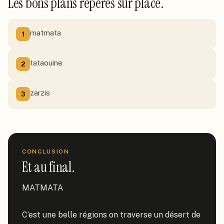
Les bons plans repérés sur place.
matmata
1
tataouine
2
zarzis
3
CONCLUSION
Et au final.
MATMATA

C’est une belle régions on traverse un désert de 