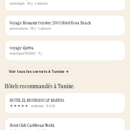
clemtiph
· 15 j
· 1 album
Voyage Monastir Octobre 2005 Hôtel Rosa Beach
yenolalyna
· 15 j
· 1 album
voyage djerba
marilyne76300
· 7 j
Voir tous les carnets
à Tunisie
→
Hôtels recommandés
à Tunisie
.
HOTEL EL MOURADI CAP MAHDIA
★★★★★ ·
mahdia
· 5.0/5
Hotel Club Caribbean World