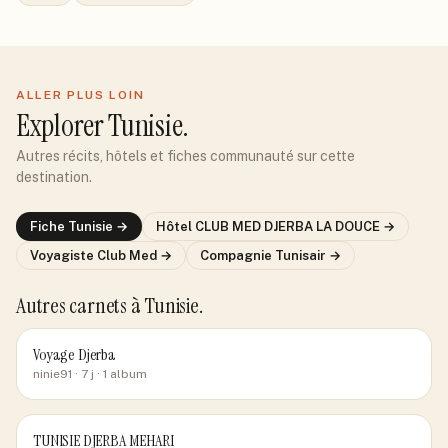
ALLER PLUS LOIN
Explorer
Tunisie
.
Autres récits, hôtels et fiches communauté sur cette
destination.
Fiche
Tunisie
→
Hôtel
CLUB MED DJERBA LA DOUCE
→
Voyagiste
Club Med
→
Compagnie
Tunisair
→
Autres carnets
à Tunisie
.
Voyage Djerba
ninie91
· 7 j
· 1 album
TUNISIE DJERBA MEHARI