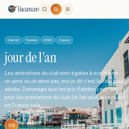
Vacanceo
EL
Carnet
Tunisie
2022
7
jours
jour de l'an
Les animations du club sont égales à eux même,
on aime ou on aime pas, moi je dit c'est la colo pour
adulte. Dommage que les prix flambent surtout
pour les prestations du club j’ai fait plusieurs clubs
en France cela…
cougard06
7
5
/5
CO
jours
Publié le
11 novembre 2022