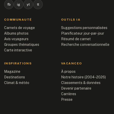
fb
ig
yt
tt
COMMUNAUTÉ
OUTILS IA
Carnets de voyage
Suggestions personnalisées
Albums photos
Planificateur jour-par-jour
Avis voyageurs
Résumé de carnet
Groupes thématiques
Recherche conversationnelle
Carte interactive
INSPIRATIONS
VACANCEO
Magazine
À propos
Destinations
Notre histoire (2004-2026)
Climat & météo
Classements & données
Devenir partenaire
Carrières
Presse