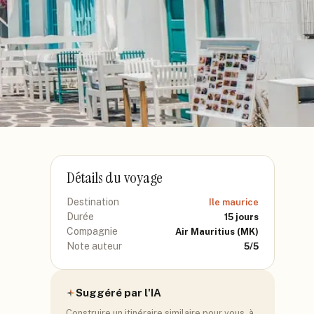
Détails du voyage
Destination
Ile maurice
Durée
15
jours
Compagnie
Air Mauritius
(MK)
Note auteur
5
/5
Suggéré par l'IA
Construire un itinéraire similaire pour vous, à