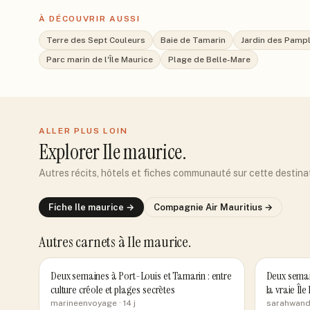
À DÉCOUVRIR AUSSI
Terre des Sept Couleurs
Baie de Tamarin
Jardin des Pam
Parc marin de l'Île Maurice
Plage de Belle-Mare
ALLER PLUS LOIN
Explorer
Ile maurice
.
Autres récits, hôtels et fiches communauté sur cette destina
Fiche
Ile maurice
→
Compagnie
Air Mauritius
→
Autres carnets
à Ile maurice
.
Deux semaines à Port-Louis et Tamarin : entre
Deux semain
culture créole et plages secrètes
la vraie Îl
marineenvoyage
· 14 j
sarahwand