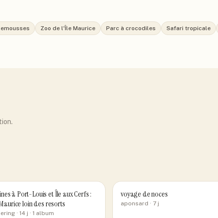
plemousses
Zoo de l'Île Maurice
Parc à crocodiles
Safari tropicale
tion.
es à Port-Louis et Île aux Cerfs :
voyage de noces
e Maurice loin des resorts
aponsard
· 7 j
ering
· 14 j
· 1 album