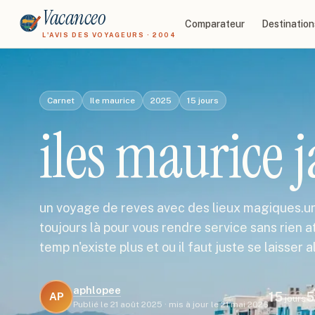
Vacanceo
Comparateur
Destination
L'AVIS DES VOYAGEURS · 2004
Carnet
Ile maurice
2025
15
jours
iles maurice 
un voyage de reves avec des lieux magiques.une
toujours là pour vous rendre service sans rien a
temp n'existe plus et ou il faut juste se laisser a
aphlopee
15
5
AP
jours
Publié le
21 août 2025
·
mis à jour le
21 mai 2026