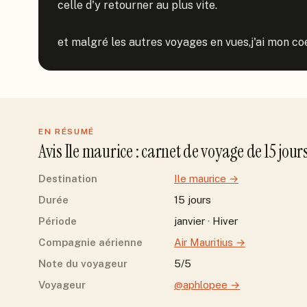
celle d'y retourner au plus vite.

et malgré les autres voyages en vues,j'ai mon coe
EN RÉSUMÉ
Avis
Ile maurice
: carnet de voyage de
15
jour
Destination
Ile maurice
→
Durée
15 jours
Période
janvier · Hiver
Compagnie aérienne
Air Mauritius
→
Note du voyageur
5/5
Voyageur
@aphlopee
→