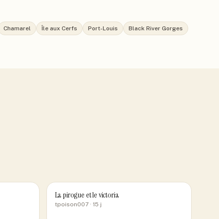
Chamarel
Île aux Cerfs
Port-Louis
Black River Gorges
La pirogue et le victoria
tpoison007
· 15 j