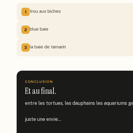
trou aux biches
1
blue baie
2
la baie de tamarin
3
CONCLUSION
Et au final.
entre les tortues, les dauphains les aquariums ge
juste une envie...
