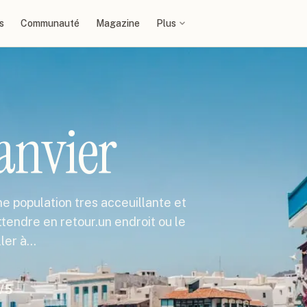
s
Communauté
Magazine
Plus
janvier
 population tres acceuillante et
ttendre en retour.un endroit ou le
ller à…
/5