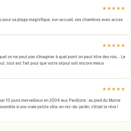
★
★
★
★
★
up pour sa plage magnifique, son accueil, ses chambres avec acces
★
★
★
★
★
uel on ne peut pas s'imaginer à quel point on peut être des rois... Le
out, tout est fait pour que votre séjour soit encore mieux
★
★
★
★
★
r 10 jours merveilleux en 2004 aux Pavillons : au pied du Morne
emble à une vraie petite villa, en rez-de-jardin, c'était le rêve !