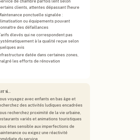
Service de chambre parfois lent selon
ertains clients, attentes dépassant l'heure
Maintenance ponctuelle signalée :
climatisation ou équipements pouvant
connaître des défaillances
Tarifs élevés qui ne correspondent pas
systématiquement à la qualité reçue selon
quelques avis
Infrastructure datée dans certaines zones,
malgré les efforts de rénovation
ter si…
ous voyagez avec enfants en bas âge et
echerchez des activités ludiques encadrées
ous recherchez proximité de la vie urbaine,
estaurants variés et animations touristiques
ous êtes sensible aux imperfections de
aintenance ou exigez une réactivité
mmédiate du service