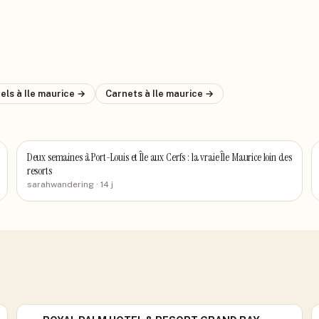
tels
à Ile maurice
→
Carnets
à Ile maurice
→
Deux semaines à Port-Louis et Île aux Cerfs : la vraie Île Maurice loin des
resorts
sarahwandering
· 14 j