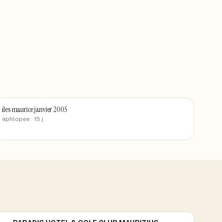
iles maurice janvier 2005
aphlopee
· 15 j