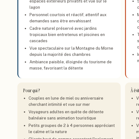
espaces extérieurs privatifs et vue sur le
lagon
c
Personnel courtois et réactif, attentif aux
demandes sans être envahissant
Cadre naturel préservé avec jardins
tropicaux bien entretenus et piscines en
cascades
Vue spectaculaire sur la Montagne du Morne
depuis la majorité des chambres
Ambiance paisible, éloignée du tourisme de
masse, favorisant la détente
Pour qui ?
À évi
Couples en lune de miel ou anniversaire
V
cherchant intimité et vue sur mer
r
Voyageurs adultes en quête de détente
V
balnéaire sans animation touristique
r
Petits groupes de 2 à 4 personnes appréciant
V
le calme et la nature
m
i