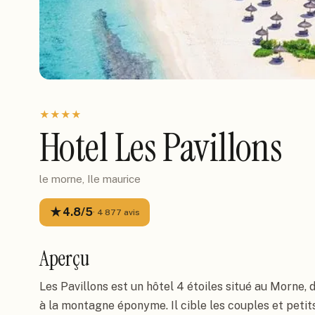
★
★
★
★
Hotel Les Pavillons
le morne, Ile maurice
★
4.8
/5
·
4 877
avis
Aperçu
Les Pavillons est un hôtel 4 étoiles situé au Morne, d
à la montagne éponyme. Il cible les couples et peti