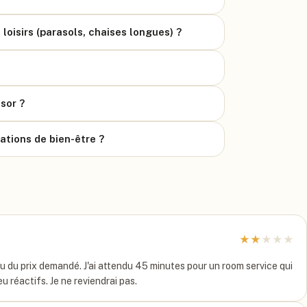
oisirs (parasols, chaises longues) ?
sor ?
lations de bien-être ?
★
★
★
★
★
 du prix demandé. J'ai attendu 45 minutes pour un room service qui
eu réactifs. Je ne reviendrai pas.