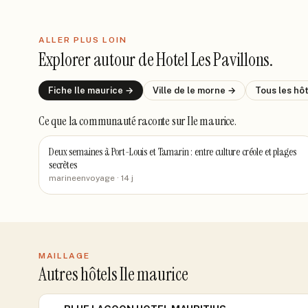
ALLER PLUS LOIN
Explorer autour de
Hotel Les Pavillons
.
Fiche
Ile maurice
→
Ville de
le morne
→
Tous les hô
Ce que la communauté raconte
sur Ile maurice
.
Deux semaines à Port-Louis et Tamarin : entre culture créole et plages
secrètes
marineenvoyage
· 14 j
MAILLAGE
Autres hôtels Ile maurice