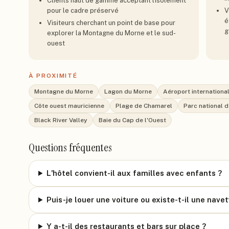
Clients haut de gamme acceptant l'isolement
pour le cadre préservé
V
é
Visiteurs cherchant un point de base pour
g
explorer la Montagne du Morne et le sud-
ouest
À PROXIMITÉ
Montagne du Morne
Lagon du Morne
Aéroport internationa
Côte ouest mauricienne
Plage de Chamarel
Parc national d
Black River Valley
Baie du Cap de l'Ouest
Questions fréquentes
L'hôtel convient-il aux familles avec enfants ?
Puis-je louer une voiture ou existe-t-il une navet
Y a-t-il des restaurants et bars sur place ?