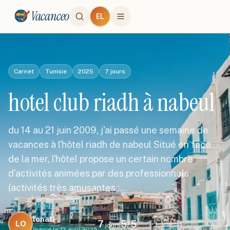
Vacanceo
EL
Carnet
Tunisie
2025
7
jours
hotel club riadh à nabeul
du 14 au 21 juin 2009, j'ai passé une semaine de
vacances à l'hôtel riadh de nabeul Situé en face
de la mer, l'hôtel propose un certain nombre
d'activités animées par des professionnels
(activités très amusantes :…
lonati
7
5
/5
LO
jours
Publié le
13 avril 2025