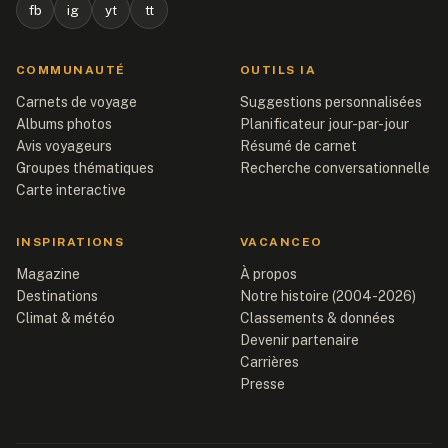
fb
ig
yt
tt
COMMUNAUTÉ
OUTILS IA
Carnets de voyage
Suggestions personnalisées
Albums photos
Planificateur jour-par-jour
Avis voyageurs
Résumé de carnet
Groupes thématiques
Recherche conversationnelle
Carte interactive
INSPIRATIONS
VACANCEO
Magazine
À propos
Destinations
Notre histoire (2004-2026)
Climat & météo
Classements & données
Devenir partenaire
Carrières
Presse