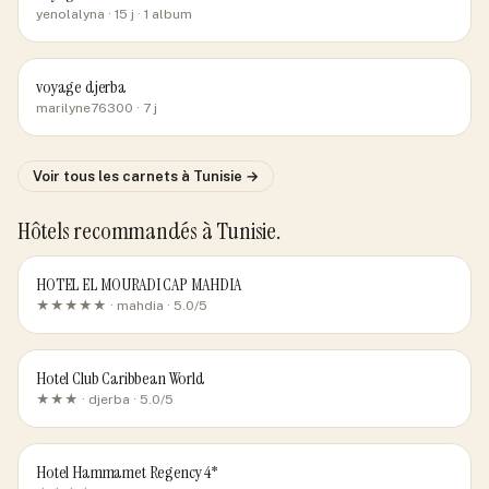
yenolalyna
· 15 j
· 1 album
voyage djerba
marilyne76300
· 7 j
Voir tous les carnets
à Tunisie
→
Hôtels recommandés
à Tunisie
.
HOTEL EL MOURADI CAP MAHDIA
★★★★★ ·
mahdia
· 5.0/5
Hotel Club Caribbean World
★★★ ·
djerba
· 5.0/5
Hotel Hammamet Regency 4*