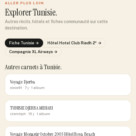
ALLER PLUS LOIN
Explorer
Tunisie
.
Autres récits, hôtels et fiches communauté sur cette
destination.
Fiche
Tunisie
→
Hôtel
Hotel Club Riadh 2*
→
Compagnie
XL Airways
→
Autres carnets
à Tunisie
.
Voyage Djerba
ninie91
· 7 j
· 1 album
TUNISIE DJERBA MEHARI
clemtiph
· 15 j
· 1 album
Voyage Monastir Octobre 2005 Hôtel Rosa Beach