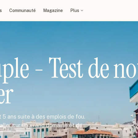
s
Communauté
Magazine
Plus
ple - Test de no
er
 5 ans suite à des emplois de fou.
'aller sur un grand domaine et de
…