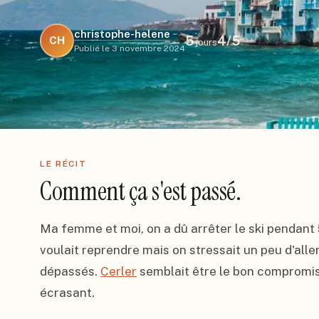
christophe-helene
5
4
/5
CH
jours
Publié le
3 novembre 2024
LE RÉCIT
Comment ça s'est passé.
Ma femme et moi, on a dû arrêter le ski pendant 5
voulait reprendre mais on stressait un peu d'alle
dépassés. 
Cerler
 semblait être le bon compromis
écrasant.
