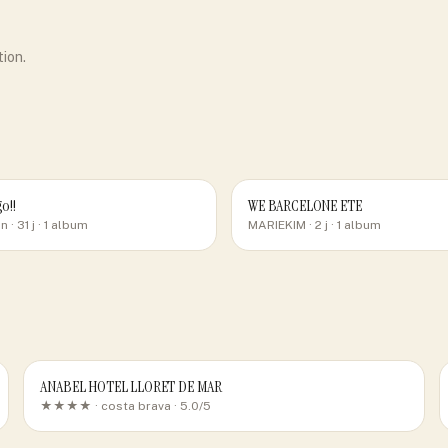
tion.
go!!
WE BARCELONE ETE
an
· 31 j
· 1 album
MARIEKIM
· 2 j
· 1 album
ANABEL HOTEL LLORET DE MAR
★★★★ ·
costa brava
· 5.0/5