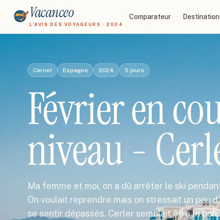
Vacanceo
Comparateur
Destination
L'AVIS DES VOYAGEURS · 2004
Carnet
Espagne
2024
5
jours
Février en cou
niveau - Cerl
Ma femme et moi, on a dû arrêter le ski pendant
On voulait reprendre mais on stressait un peu d
se sentir dépassés. Cerler semblait être le bon