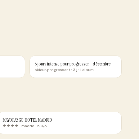
3 jours intense pour progresser - décembre
skieur-progressant
· 3 j
· 1 album
MAYORAZGO HOTEL MADRID
★★★★ ·
madrid
· 5.0/5