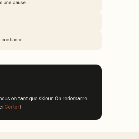
ès une pause
n confiance
nous en tant que skieur. On redémarre 
i 
Cerler
!