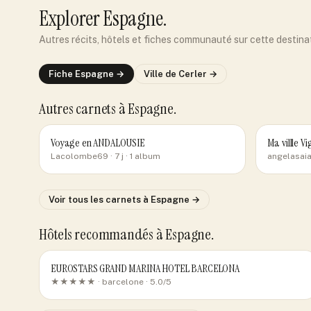
Explorer
Espagne
.
Autres récits, hôtels et fiches communauté sur cette destina
Fiche
Espagne
→
Ville de
Cerler
→
Autres carnets
à Espagne
.
Voyage en ANDALOUSIE
Ma villle Vi
Lacolombe69
· 7 j
· 1 album
angelasai
Voir tous les carnets
à Espagne
→
Hôtels recommandés
à Espagne
.
EUROSTARS GRAND MARINA HOTEL BARCELONA
★★★★★ ·
barcelone
· 5.0/5