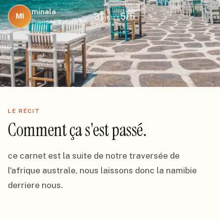
minala
31
5
/5
MI
jours
Publié le
8 mars 2025
LE RÉCIT
Comment ça s'est passé.
ce carnet est la suite de notre traversée de 
l'afrique australe, nous laissons donc la namibie 
derriere nous.
