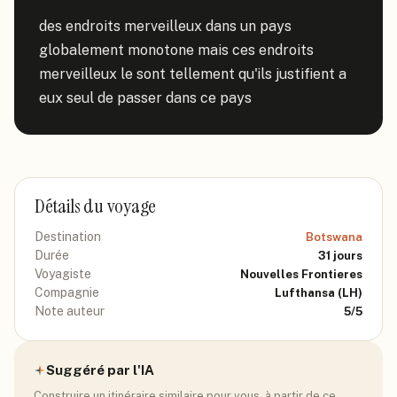
des endroits merveilleux dans un pays 
globalement monotone mais ces endroits 
merveilleux le sont tellement qu'ils justifient a 
eux seul de passer dans ce pays
Détails du voyage
Destination
Botswana
Durée
31
jours
Voyagiste
Nouvelles Frontieres
Compagnie
Lufthansa
(LH)
Note auteur
5
/5
Suggéré par l'IA
Construire un itinéraire similaire pour vous, à partir de ce