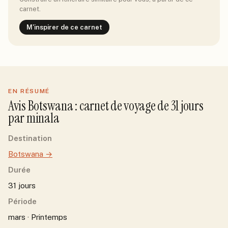
carnet.
M'inspirer de ce carnet
EN RÉSUMÉ
Avis
Botswana
: carnet de voyage de
31
jour
s
par
minala
Destination
Botswana
→
Durée
31 jours
Période
mars · Printemps