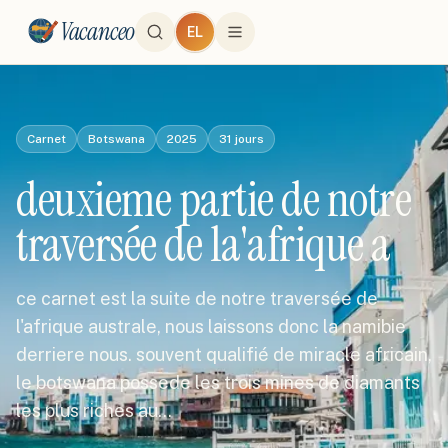
Vacanceo
EL
Carnet
Botswana
2025
31
jours
deuxieme partie de notre
traversée de la'afrique a
ce carnet est la suite de notre traversée de
l'afrique australe, nous laissons donc la namibie
derriere nous. souvent qualifié de miracle africain,
le botswana possede les trois mines de diamants
les plus riches au…