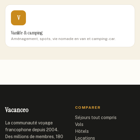
V
Vanlife & camping
Aménagement, spots, vie nomade en van et camping-car.
Vacanceo
COMPARER
Séjours tout compris
La communauté voyage
Vols
francophone depuis 2004.
Hôtels
Des millions de membres, 180
Locations