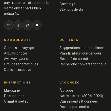
pays racontés, et toujours la
Campings
même envie : partir bien
Stations de ski
préparés.
fb
ig
yt
tt
COMMUNAUTÉ
OUTILS IA
Carnets de voyage
Suggestions personnalisées
Albums photos
Planificateur jour-par-jour
Avis voyageurs
Résumé de carnet
Groupes thématiques
Recherche conversationnelle
Carte interactive
INSPIRATIONS
VACANCEO
Magazine
À propos
Destinations
Notre histoire (2004-2026)
Climat & météo
Classements & données
Devenir partenaire