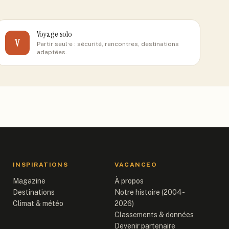
Voyage solo
V
Partir seul·e : sécurité, rencontres, destinations
adaptées.
INSPIRATIONS
VACANCEO
Magazine
À propos
Destinations
Notre histoire (2004-
Climat & météo
2026)
Classements & données
Devenir partenaire