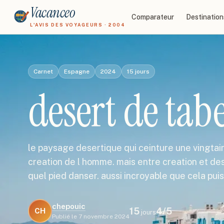
Vacanceo
Comparateur
Destination
L'AVIS DES VOYAGEURS · 2004
Carnet
Espagne
2024
15
jours
desert de tab
le paysage desertique qui ceinture une vingtai
creation de l homme. mais entre creation et dest
quel pied danser. aussi incroyable que cela pu
chepouic
15
4
/5
CH
jours
Publié le
7 novembre 2024