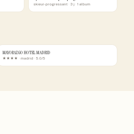
skieur-progressant
· 3 j
· 1 album
MAYORAZGO HOTEL MADRID
★★★★ ·
madrid
· 5.0/5