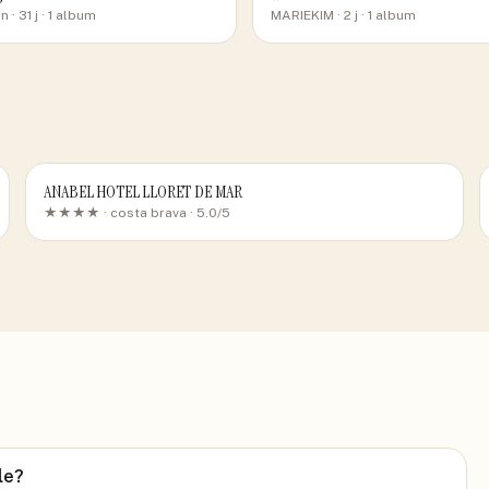
an
· 31 j
· 1 album
MARIEKIM
· 2 j
· 1 album
ANABEL HOTEL LLORET DE MAR
★★★★ ·
costa brava
· 5.0/5
le?