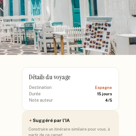
Détails du voyage
Destination
Espagne
Durée
15
jours
Note auteur
4
/5
Suggéré par l'IA
Construire un itinéraire similaire pour vous, à
partir de ce carnet.