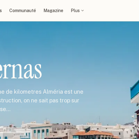
s
Communauté
Magazine
Plus
ernas
ne de kilometres Alméria est une
ruction, on ne sait pas trop sur
isse…