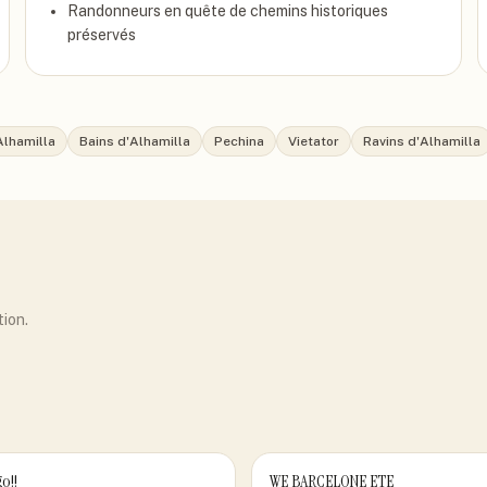
Randonneurs en quête de chemins historiques
préservés
Alhamilla
Bains d'Alhamilla
Pechina
Vietator
Ravins d'Alhamilla
tion.
go!!
WE BARCELONE ETE