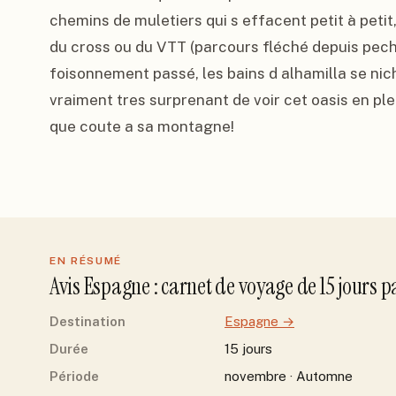
chemins de muletiers qui s effacent petit à petit
du cross ou du VTT (parcours fléché depuis pechi
foisonnement passé, les bains d alhamilla se nich
vraiment tres surprenant de voir cet oasis en ple
que coute a sa montagne!
EN RÉSUMÉ
Avis
Espagne
: carnet de voyage de
15
jour
s
p
Destination
Espagne
→
Durée
15 jours
Période
novembre · Automne