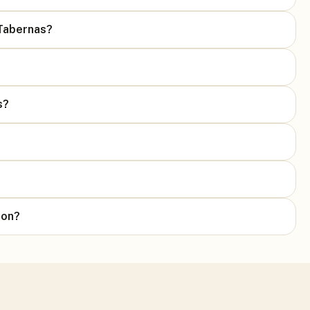
 Tabernas?
s?
ion?