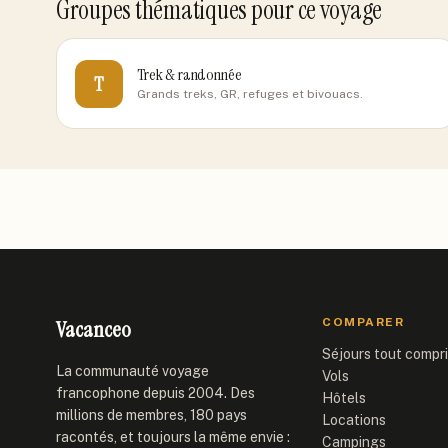
Groupes thématiques pour ce voyage
Trek & randonnée
T
Grands treks, GR, refuges et bivouacs.
Vacanceo
COMPARER
Séjours tout compr
La communauté voyage
Vols
francophone depuis 2004. Des
Hôtels
millions de membres, 180 pays
Locations
racontés, et toujours la même envie :
Campings