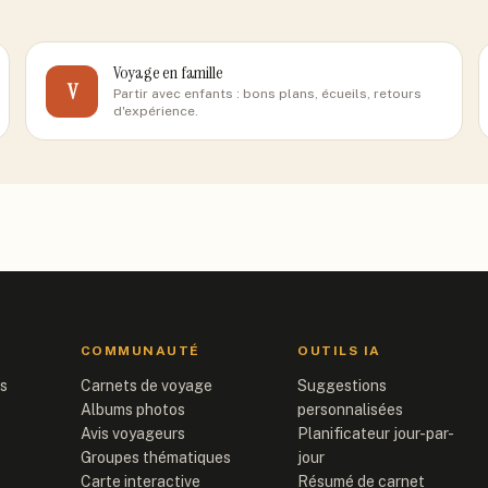
Voyage en famille
V
Partir avec enfants : bons plans, écueils, retours
d'expérience.
COMMUNAUTÉ
OUTILS IA
is
Carnets de voyage
Suggestions
Albums photos
personnalisées
Avis voyageurs
Planificateur jour-par-
Groupes thématiques
jour
Carte interactive
Résumé de carnet