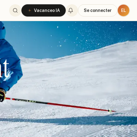
EL
Vacanceo IA
Se connecter
nt