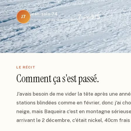
jean-solo-74
7
5
/5
J7
jours
Publié le
3 septembre 2023
LE RÉCIT
Comment ça s'est passé.
J'avais besoin de me vider la tête après une anné
stations blindées comme en février, donc j'ai choi
neige, mais Baqueira c'est en montagne sérieuse
arrivant le 2 décembre, c'était nickel, 40cm frais 