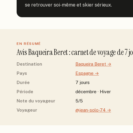
se retrouver soi-même et skier sérieux.
EN RÉSUMÉ
Avis
Baqueira Beret
: carnet de voyage de
7
j
Destination
Baqueira Beret
→
Pays
Espagne
→
Durée
7 jours
Période
décembre · Hiver
Note du voyageur
5/5
Voyageur
@jean-solo-74
→