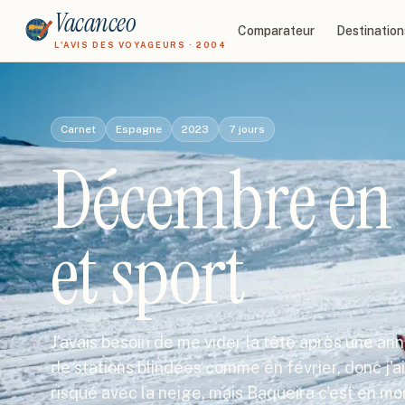
Vacanceo
Comparateur
Destination
L'AVIS DES VOYAGEURS · 2004
Carnet
Espagne
2023
7
jours
Décembre en 
et sport
J'avais besoin de me vider la tête après une an
de stations blindées comme en février, donc j'ai
risqué avec la neige, mais Baqueira c'est en 