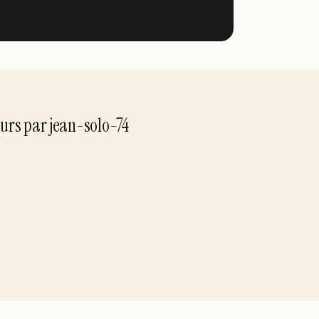
our
s
par
jean-solo-74