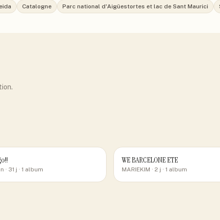
eida
Catalogne
Parc national d'Aigüestortes et lac de Sant Maurici
tion.
go!!
WE BARCELONE ETE
an
· 31 j
· 1 album
MARIEKIM
· 2 j
· 1 album