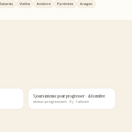
Salardu
Vielha
Andorre
Pyrénées
Aragon
3 jours intense pour progresser - décembre
skieur-progressant
· 3 j
· 1 album