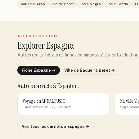
Vallée d'Aran
Pic de Beret
Pala Negra
Pala Tonda
Ll
ALLER PLUS LOIN
Explorer
Espagne
.
Autres récits, hôtels et fiches communauté sur cette destina
Fiche
Espagne
→
Ville de
Baqueira Beret
→
Autres carnets
à Espagne
.
Voyage en ANDALOUSIE
Ma villle Vi
Lacolombe69
· 7 j
· 1 album
angelasai
Voir tous les carnets
à Espagne
→