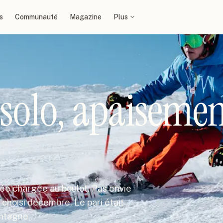
s
Communauté
Magazine
Plus
solo, apaiseme
née chargée au boulot. Pas envie
 choisi décembre. Le pari était
montagne…