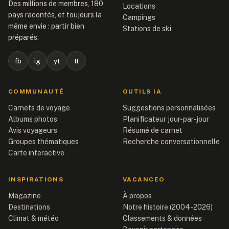
Des millions de membres, 180
Locations
pays racontés, et toujours la
Campings
même envie : partir bien
Stations de ski
préparés.
fb
ig
yt
tt
COMMUNAUTÉ
OUTILS IA
Carnets de voyage
Suggestions personnalisées
Albums photos
Planificateur jour-par-jour
Avis voyageurs
Résumé de carnet
Groupes thématiques
Recherche conversationnelle
Carte interactive
INSPIRATIONS
VACANCEO
Magazine
À propos
Destinations
Notre histoire (2004-2026)
Climat & météo
Classements & données