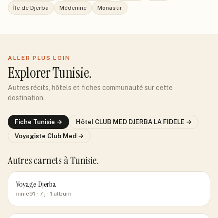
Île de Djerba
Médenine
Monastir
ALLER PLUS LOIN
Explorer
Tunisie
.
Autres récits, hôtels et fiches communauté sur cette
destination.
Fiche
Tunisie
→
Hôtel
CLUB MED DJERBA LA FIDELE
→
Voyagiste
Club Med
→
Autres carnets
à Tunisie
.
Voyage Djerba
ninie91
· 7 j
· 1 album