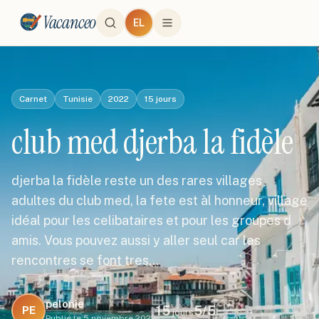
Vacanceo
EL
Carnet
Tunisie
2022
15
jours
club med djerba la fidèle
djerba la fidèle reste un des rares villages
adultes du club med, la fete est àl honneur, village
idéal pour les celibataires et pour les groupes d
amis. Vous pouvez aussi y aller seul car les
rencontres se font tres…
pelonie
15
5
/5
PE
jours
Publié le
5 novembre 2022