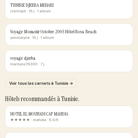
TUNISIE DJERBA MEHARI
clemtiph
· 15 j
· 1 album
Voyage Monastir Octobre 2005 Hôtel Rosa Beach
yenolalyna
· 15 j
· 1 album
voyage djerba
marilyne76300
· 7 j
Voir tous les carnets
à Tunisie
→
Hôtels recommandés
à Tunisie
.
HOTEL EL MOURADI CAP MAHDIA
★★★★★ ·
mahdia
· 5.0/5