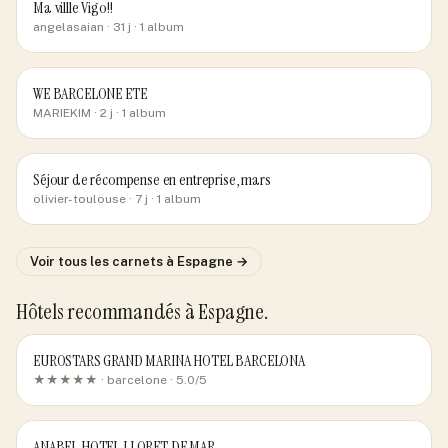
Ma villle Vigo!!
angelasaian
· 31 j
· 1 album
WE BARCELONE ETE
MARIEKIM
· 2 j
· 1 album
Séjour de récompense en entreprise, mars
olivier-toulouse
· 7 j
· 1 album
Voir tous les carnets
à Espagne
→
Hôtels recommandés
à Espagne
.
EUROSTARS GRAND MARINA HOTEL BARCELONA
★★★★★ ·
barcelone
· 5.0/5
ANABEL HOTEL LLORET DE MAR