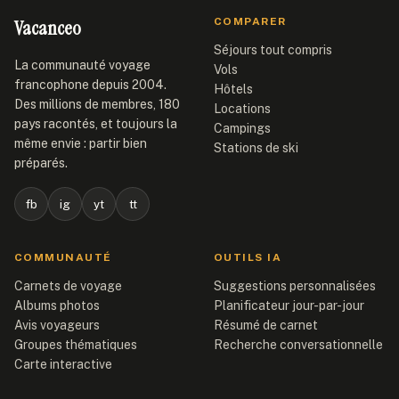
Vacanceo
COMPARER
Séjours tout compris
La communauté voyage
Vols
francophone depuis 2004.
Hôtels
Des millions de membres, 180
Locations
pays racontés, et toujours la
Campings
même envie : partir bien
Stations de ski
préparés.
fb
ig
yt
tt
COMMUNAUTÉ
OUTILS IA
Carnets de voyage
Suggestions personnalisées
Albums photos
Planificateur jour-par-jour
Avis voyageurs
Résumé de carnet
Groupes thématiques
Recherche conversationnelle
Carte interactive