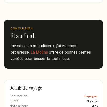
CONCLUSION
Et au final.
Investissement judicieux, j'ai vraiment 
progressé. 
La Molina
 offre de bonnes pentes 
variées pour bosser la technique.
Détails du voyage
Destination
Espagne
Durée
3
jours
Note auteur
4
/5