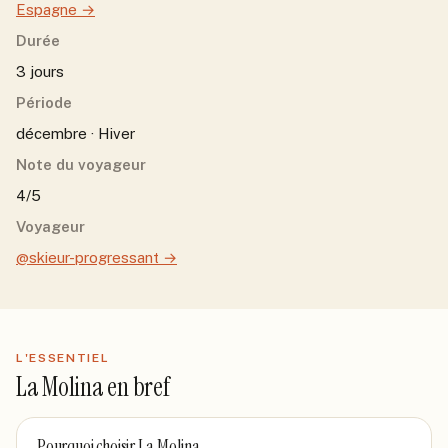
Espagne
→
Durée
3 jours
Période
décembre · Hiver
Note du voyageur
4/5
Voyageur
@skieur-progressant
→
L'ESSENTIEL
La Molina
en bref
Pourquoi choisir
La Molina