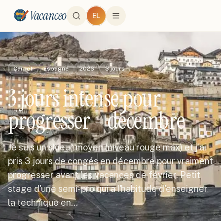
Vacanceo
EL
Carnet
Espagne
2026
3
jours
3 jours intense pour
progresser - décembre
Je suis un skieur moyen (niveau rouge max) et j'ai
pris 3 jours de congés en décembre pour vraiment
progresser avant les vacances de février. Petit
stage d'une semi-pro qui a l'habitude d'enseigner
la technique en…