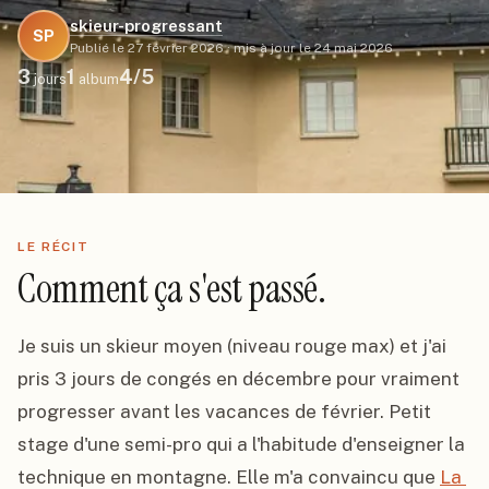
skieur-progressant
SP
Publié le
27 février 2026
·
mis à jour le
24 mai 2026
3
1
4
/5
jours
album
LE RÉCIT
Comment ça s'est passé.
Je suis un skieur moyen (niveau rouge max) et j'ai 
pris 3 jours de congés en décembre pour vraiment 
progresser avant les vacances de février. Petit 
stage d'une semi-pro qui a l'habitude d'enseigner la 
technique en montagne. Elle m'a convaincu que 
La 