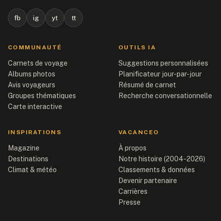
fb
ig
yt
tt
COMMUNAUTÉ
OUTILS IA
Carnets de voyage
Suggestions personnalisées
Albums photos
Planificateur jour-par-jour
Avis voyageurs
Résumé de carnet
Groupes thématiques
Recherche conversationnelle
Carte interactive
INSPIRATIONS
VACANCEO
Magazine
À propos
Destinations
Notre histoire (2004-2026)
Climat & météo
Classements & données
Devenir partenaire
Carrières
Presse