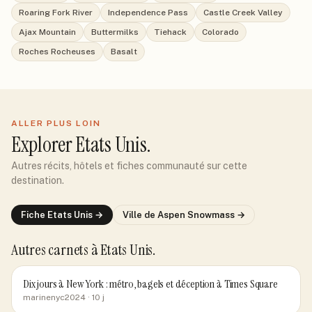
Roaring Fork River
Independence Pass
Castle Creek Valley
Ajax Mountain
Buttermilks
Tiehack
Colorado
Roches Rocheuses
Basalt
ALLER PLUS LOIN
Explorer
Etats Unis
.
Autres récits, hôtels et fiches communauté sur cette
destination.
Fiche
Etats Unis
→
Ville de
Aspen Snowmass
→
Autres carnets
à Etats Unis
.
Dix jours à New York : métro, bagels et déception à Times Square
marinenyc2024
· 10 j