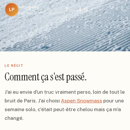
lulu-paris
7
4
/5
LP
jours
Publié le
13 novembre 2024
LE RÉCIT
Comment ça s'est passé.
J'ai eu envie d'un truc vraiment perso, loin de tout le 
bruit de Paris. J'ai choisi 
Aspen Snowmass
 pour une 
semaine solo, c'était peut-être chelou mais ça m'a 
changé.
