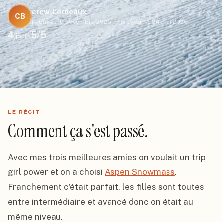
crew-bordeaux
CB
Publié le
10 novembre 2025
·
mis à jour le
24 mai 2026
4
5
/5
jours
LE RÉCIT
Comment ça s'est passé.
Avec mes trois meilleures amies on voulait un trip 
girl power et on a choisi 
Aspen Snowmass
. 
Franchement c'était parfait, les filles sont toutes 
entre intermédiaire et avancé donc on était au 
même niveau.
