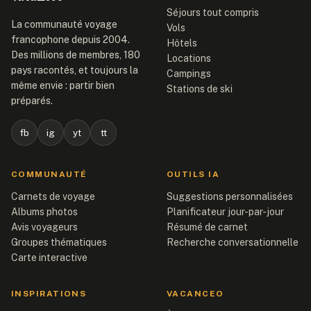
Séjours tout compris
La communauté voyage
Vols
francophone depuis 2004.
Hôtels
Des millions de membres, 180
Locations
pays racontés, et toujours la
Campings
même envie : partir bien
Stations de ski
préparés.
fb
ig
yt
tt
COMMUNAUTÉ
OUTILS IA
Carnets de voyage
Suggestions personnalisées
Albums photos
Planificateur jour-par-jour
Avis voyageurs
Résumé de carnet
Groupes thématiques
Recherche conversationnelle
Carte interactive
INSPIRATIONS
VACANCEO