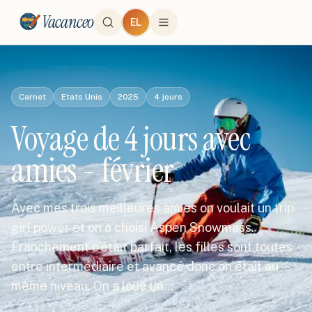
Vacanceo
EL
Carnet
Etats Unis
2025
4
jours
Voyage de 4 jours avec
amies - février
Avec mes trois meilleures amies on voulait un trip
girl power et on a choisi Aspen Snowmass.
Franchement c'était parfait, les filles sont toutes
entre intermédiaire et avancé donc on était au
même niveau. On a loué un…