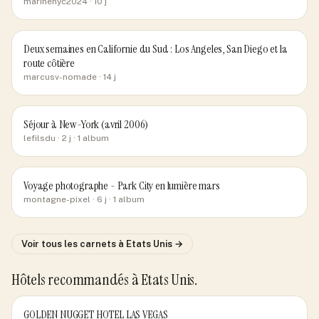
marinenyc2024
· 10 j
Deux semaines en Californie du Sud : Los Angeles, San Diego et la
route côtière
marcusv-nomade
· 14 j
Séjour à New-York (avril 2006)
lefilsdu
· 2 j
· 1 album
Voyage photographe - Park City en lumière mars
montagne-pixel
· 6 j
· 1 album
Voir tous les carnets
à Etats Unis
→
Hôtels recommandés
à Etats Unis
.
GOLDEN NUGGET HOTEL LAS VEGAS