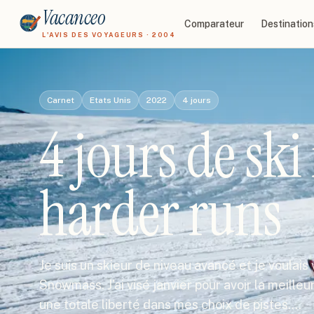
Vacanceo
Comparateur
Destination
L'AVIS DES VOYAGEURS · 2004
Carnet
Etats Unis
2022
4
jours
4 jours de ski
harder runs
Je suis un skieur de niveau avancé et je voulais
Snowmass. J'ai visé janvier pour avoir la meilleur
une totale liberté dans mes choix de pistes.…