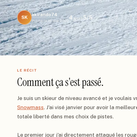
skirando74
4
5
/5
SK
jours
Publié le
19 mai 2022
LE RÉCIT
Comment ça s'est passé.
Je suis un skieur de niveau avancé et je voulais v
Snowmass
. J'ai visé janvier pour avoir la meilleu
totale liberté dans mes choix de pistes.

Le premier jour j'ai directement attaqué les roug