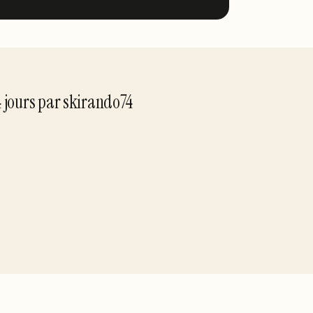
4
jour
s
par
skirando74