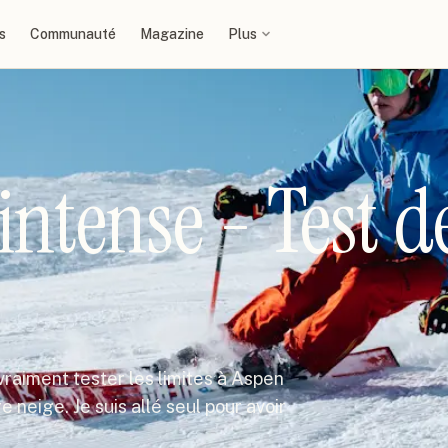
s
Communauté
Magazine
Plus
 intense - Test d
 vraiment tester les limites à Aspen
e neige. Je suis allé seul pour avoir