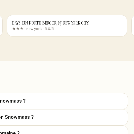
DAYS INN NORTH BERGEN, NJ NEW YORK CITY
★★★ ·
new york
· 5.0/5
 Snowmass ?
pen Snowmass ?
domaine ?