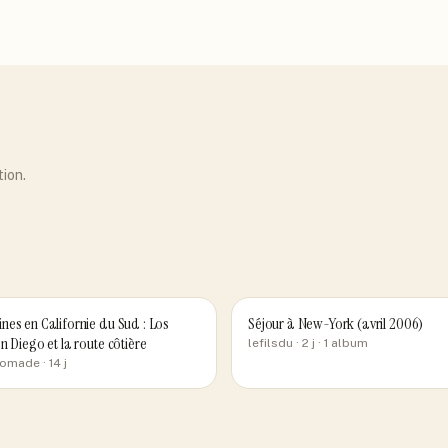
tion.
nes en Californie du Sud : Los
Séjour à New-York (avril 2006)
n Diego et la route côtière
lefilsdu
· 2 j
· 1 album
nomade
· 14 j