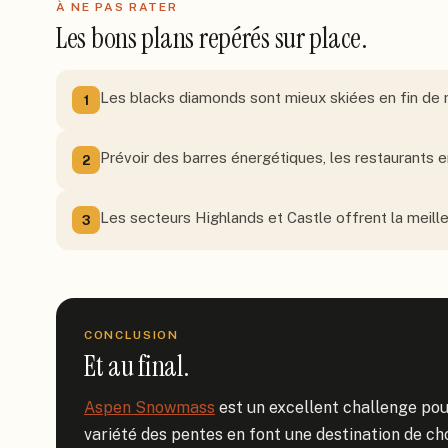
À NE PAS RATER
Les bons plans repérés sur place.
Les blacks diamonds sont mieux skiées en fin de m
1
Prévoir des barres énergétiques, les restaurants e
2
Les secteurs Highlands et Castle offrent la meille
3
CONCLUSION
Et au final.
Aspen Snowmass
 est un excellent challenge pour
variété des pentes en font une destination de cho