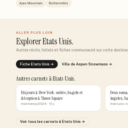
Ajax Mountain
Buttermilks
ALLER PLUS LOIN
Explorer
Etats Unis
.
Autres récits, hôtels et fiches communauté sur cette destina
Fiche
Etats Unis
→
Ville de
Aspen Snowmass
→
Autres carnets
à Etats Unis
.
Dix jours à New York : métro, bagels et
Deux semai
déception à Times Square
Angeles, Sa
marinenyc2024
· 10 j
marcusv-
Voir tous les carnets
à Etats Unis
→