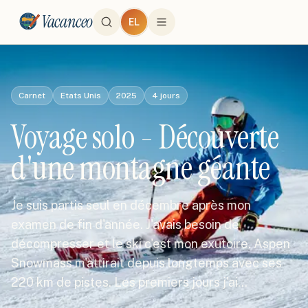
Vacanceo
EL
Carnet
Etats Unis
2025
4
jours
Voyage solo - Découverte
d'une montagne géante
Je suis partis seul en décembre après mon
examen de fin d'année. J'avais besoin de
décompresser et le ski c'est mon exutoire. Aspen
Snowmass m'attirait depuis longtemps avec ses
220 km de pistes. Les premiers jours j'ai…