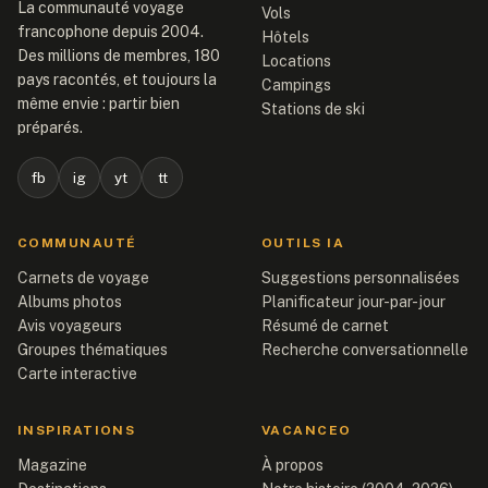
La communauté voyage
Vols
francophone depuis 2004.
Hôtels
Des millions de membres, 180
Locations
pays racontés, et toujours la
Campings
même envie : partir bien
Stations de ski
préparés.
fb
ig
yt
tt
COMMUNAUTÉ
OUTILS IA
Carnets de voyage
Suggestions personnalisées
Albums photos
Planificateur jour-par-jour
Avis voyageurs
Résumé de carnet
Groupes thématiques
Recherche conversationnelle
Carte interactive
INSPIRATIONS
VACANCEO
Magazine
À propos