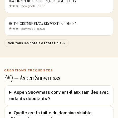
DAYS INN NORTH BERGEN, NJ NEW YORK CITY
★★★ ·
new york
· 5.0/5
HOTEL CROWNE PLAZA KEY WEST LA CONCHA
★★★ ·
key west
· 5.0/5
Voir tous les hôtels
à Etats Unis
→
QUESTIONS FRÉQUENTES
FAQ —
Aspen Snowmass
Aspen Snowmass convient-il aux familles avec
enfants débutants ?
Quelle est la taille du domaine skiable