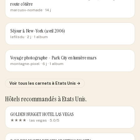
route côtière
marcusv-nomade
· 14 j
Séjour à New-York (avril 2006)
lefilsdu
· 2 j
· 1 album
Voyage photographe - Park City en lumière mars
montagne-pixel
· 6 j
· 1 album
Voir tous les carnets
à Etats Unis
→
Hôtels recommandés
à Etats Unis
.
GOLDEN NUGGET HOTEL LAS VEGAS
★★★★ ·
las vegas
· 5.0/5