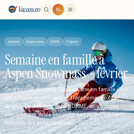
Vacanceo
EL
Carnet
Etats Unis
2025
7
jours
Semaine en famille à
Aspen Snowmass - février
On a décidé de partir une semaine en famille avec
les enfants (8 et 11 ans) et franchement c'était
dingue. Le domaine est ÉNORME, on s'est pas
ennuyés une seule seconde. Les pistes sont bien
balisées, les enfants ont pu…