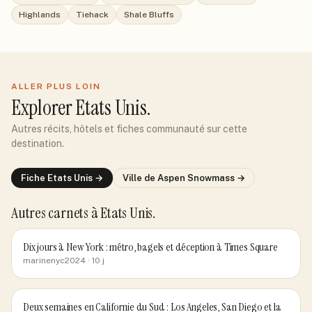
Highlands
Tiehack
Shale Bluffs
ALLER PLUS LOIN
Explorer
Etats Unis
.
Autres récits, hôtels et fiches communauté sur cette
destination.
Fiche
Etats Unis
→
Ville de
Aspen Snowmass
→
Autres carnets
à Etats Unis
.
Dix jours à New York : métro, bagels et déception à Times Square
marinenyc2024
· 10 j
Deux semaines en Californie du Sud : Los Angeles, San Diego et la