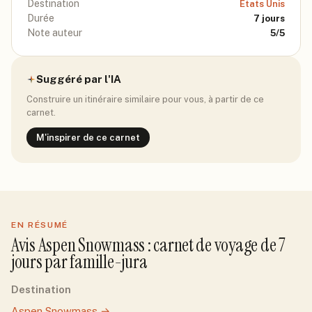
Destination
Etats Unis
Durée
7
jours
Note auteur
5
/5
Suggéré par l'IA
Construire un itinéraire similaire pour vous, à partir de ce
carnet.
M'inspirer de ce carnet
EN RÉSUMÉ
Avis
Aspen Snowmass
: carnet de voyage de
7
jour
s
par
famille-jura
Destination
Aspen Snowmass
→