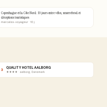
Copenhague et la Côte Nord : 10 jours entre vélos, smørrebrød et
déceptions touristiques
marcalex-voyageur
· 10 j
QUALITY HOTEL AALBORG
3
★★★★ · aalborg, Danemark