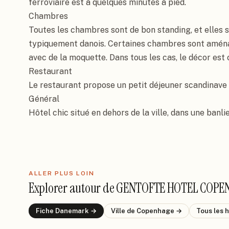
ferroviaire est à quelques minutes à pied.

Chambres

Toutes les chambres sont de bon standing, et elles s
typiquement danois. Certaines chambres sont aména
avec de la moquette. Dans tous les cas, le décor est c
Restaurant

Le restaurant propose un petit déjeuner scandinave 
Général

Hôtel chic situé en dehors de la ville, dans une banl
ALLER PLUS LOIN
Explorer autour de
GENTOFTE HOTEL COPE
Fiche
Danemark
→
Ville de
Copenhage
→
Tous les 