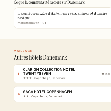
Ce que la communauté raconte
sur Danemark
.
10 jours à Copenhague et Skagen : entre vélos, smørrebrød et lumière
nordique
mariefromlyon
· 10 j
MAILLAGE
Autres hôtels Danemark
CLARION COLLECTION HOTEL
TWENTYSEVEN
1
★
5.0
★★★ · Copenhage, Danemark
SAGA HOTEL COPENHAGEN
4
★★ · Copenhage, Danemark