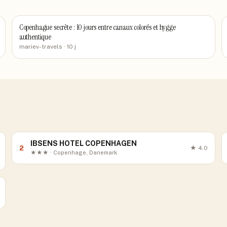
Copenhague secrète : 10 jours entre canaux colorés et hygge
authentique
mariev-travels
· 10 j
IBSENS HOTEL COPENHAGEN
2
★
4.0
★★★ · Copenhage, Danemark