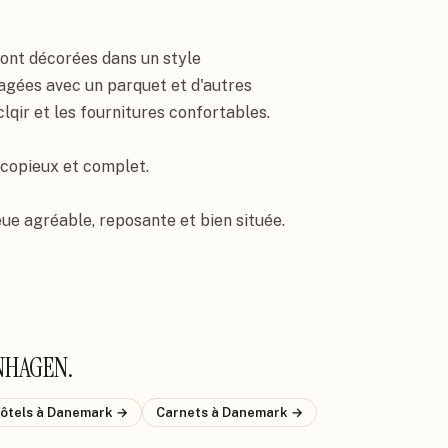
ont décorées dans un style 
gées avec un parquet et d'autres 
lqir et les fournitures confortables.

copieux et complet.

ieue agréable, reposante et bien située.
NHAGEN
.
hôtels
à Danemark
→
Carnets
à Danemark
→