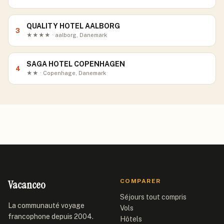
QUALITY HOTEL AALBORG
3
★★★★ · aalborg, Danemark
SAGA HOTEL COPENHAGEN
4
★★ · Copenhage, Danemark
Vacanceo
COMPARER
Séjours tout compris
La communauté voyage
Vols
francophone depuis 2004.
Hôtels