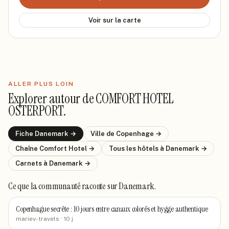
Voir sur la carte
ALLER PLUS LOIN
Explorer autour de
COMFORT HOTEL
OSTERPORT
.
Fiche
Danemark
→
Ville de
Copenhage
→
Chaîne
Comfort Hotel
→
Tous les hôtels
à Danemark
→
Carnets
à Danemark
→
Ce que la communauté raconte
sur Danemark
.
Copenhague secrète : 10 jours entre canaux colorés et hygge authentique
mariev-travels
· 10 j