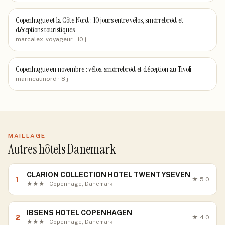
Copenhague et la Côte Nord : 10 jours entre vélos, smørrebrød et
déceptions touristiques
marcalex-voyageur
· 10 j
Copenhague en novembre : vélos, smørrebrød et déception au Tivoli
marineaunord
· 8 j
MAILLAGE
Autres hôtels Danemark
CLARION COLLECTION HOTEL TWENTYSEVEN
1
★
5.0
★★★ · Copenhage, Danemark
IBSENS HOTEL COPENHAGEN
2
★
4.0
★★★ · Copenhage, Danemark