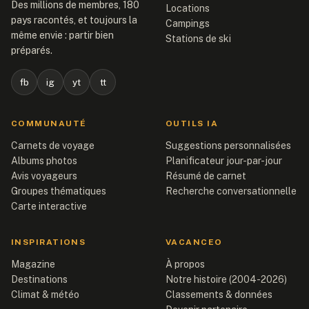
Des millions de membres, 180
Locations
pays racontés, et toujours la
Campings
même envie : partir bien
Stations de ski
préparés.
fb
ig
yt
tt
COMMUNAUTÉ
OUTILS IA
Carnets de voyage
Suggestions personnalisées
Albums photos
Planificateur jour-par-jour
Avis voyageurs
Résumé de carnet
Groupes thématiques
Recherche conversationnelle
Carte interactive
INSPIRATIONS
VACANCEO
Magazine
À propos
Destinations
Notre histoire (2004-2026)
Climat & météo
Classements & données