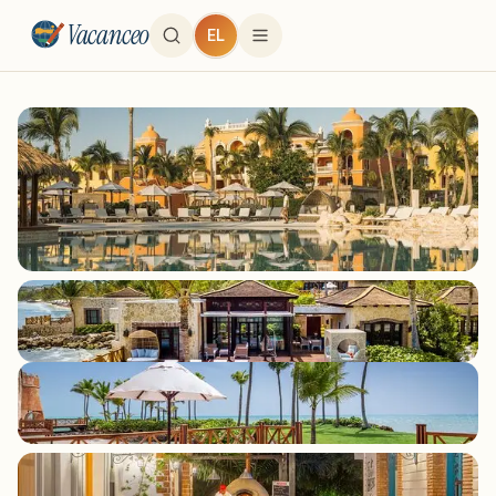
Vacanceo
EL