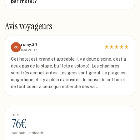
par l'hôtel?
Avis voyageurs
romy.34
★
★
★
★
★
RO
mai 2007
Cet hotel est grand et agréable, il y a deux piscine, c'est a
deux pas de la plage, buffets a volonté. Les chambres
sont très accueillantes. Les gens sont gentil. La plage est
magnifique et il y a plein d'activités. Je conseille cet hotel
de tout coeur a ceux qui recherche des va…
DÈS
76
€
par nuit · indicatif