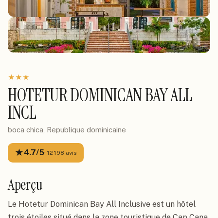
★
★
★
HOTETUR DOMINICAN BAY ALL
INCL
boca chica, Republique dominicaine
★
4.7
/5
·
12 198
avis
Aperçu
Le Hotetur Dominican Bay All Inclusive est un hôtel
trois étoiles situé dans la zone touristique de Cap Cana,