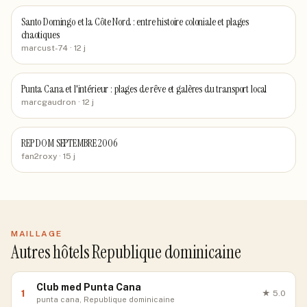
Santo Domingo et la Côte Nord : entre histoire coloniale et plages
chaotiques
marcust-74
· 12 j
Punta Cana et l'intérieur : plages de rêve et galères du transport local
marcgaudron
· 12 j
REP DOM SEPTEMBRE 2006
fan2roxy
· 15 j
MAILLAGE
Autres hôtels Republique dominicaine
Club med Punta Cana
1
★
5.0
punta cana, Republique dominicaine