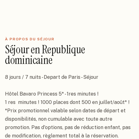
À PROPOS DU SÉJOUR
Séjour
en
Republique
dominicaine
8 jours / 7 nuits - Depart de Paris - Séjour

Hôtel Bavaro Princess 5* - 1res minutes !

1 res  minutes ! 1000 places dont 500 en juillet/août* !

*Prix promotionnel valable selon dates de départ et 
Séjour
2
jour
s
Republique dominicaine
4
★
disponibilités, non cumulable avec toute autre 
Hôtel Bavaro Princess 5* -
promotion. Pas d'options, pas de réduction enfant, pas 
1res minutes !
de modification, règlement total à la réservation.
