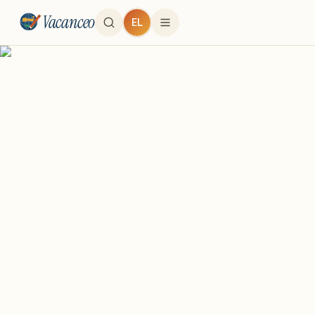
Vacanceo
EL