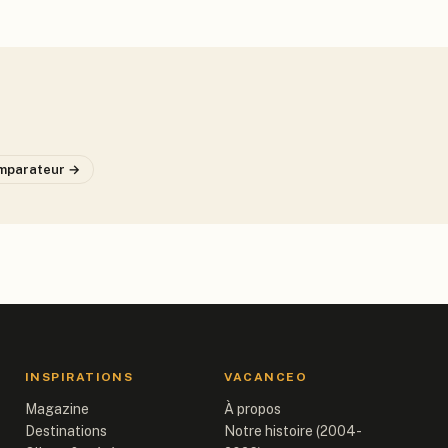
mparateur →
INSPIRATIONS
VACANCEO
Magazine
À propos
Destinations
Notre histoire (2004-