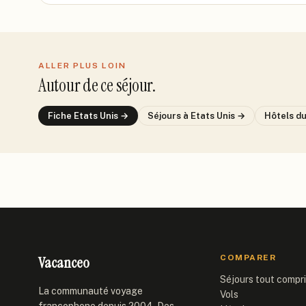
ALLER PLUS LOIN
Autour de ce séjour.
Fiche
Etats Unis
→
Séjours
à Etats Unis
→
Hôtels d
Vacanceo
COMPARER
Séjours tout compr
La communauté voyage
Vols