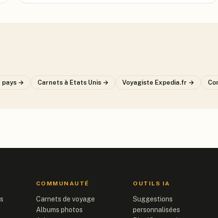
u pays →
Carnets
à Etats Unis
→
Voyagiste
Expedia.fr
→
Co
COMMUNAUTÉ
OUTILS IA
is
Carnets de voyage
Suggestions
Albums photos
personnalisées