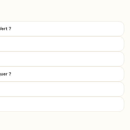
Vert ?
uer ?