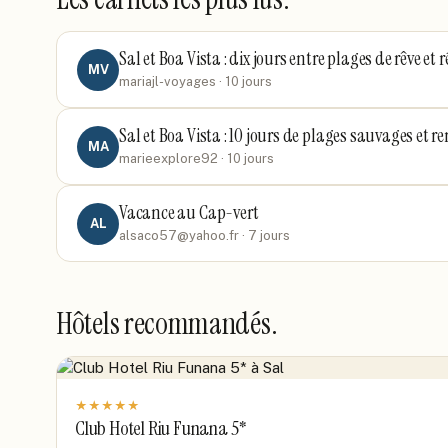
Sal et Boa Vista : dix jours entre plages de rêve et 
MV
mariajl-voyages
· 10 jours
Sal et Boa Vista : 10 jours de plages sauvages et 
MA
marieexplore92
· 10 jours
Vacance au Cap-vert
AL
alsaco57@yahoo.fr
· 7 jours
Hôtels recommandés.
★
★
★
★
★
Club Hotel Riu Funana 5*