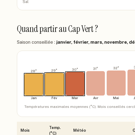
Sal
Quand partir
au Cap Vert
?
Saison conseillée :
janvier, février, mars, novembre, 
32
°
31
°
30
°
29
°
28
°
Jan
Fév
Mar
Avr
Mai
Températures maximales moyennes (°C). Mois conseillés cerclés.
Temp.
Mois
Météo
C
(°C)