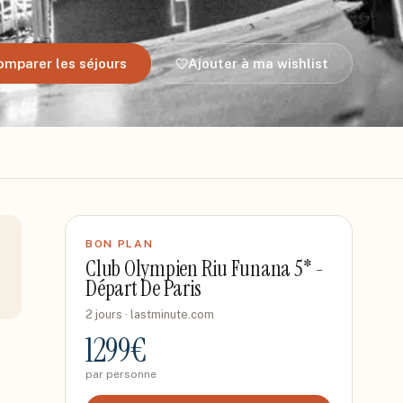
omparer les séjours
Ajouter à ma wishlist
BON PLAN
Club Olympien Riu Funana 5* -
Départ De Paris
2 jours
· lastminute.com
1299
€
par personne