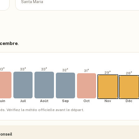
Santa Maria
décembre
.
33
°
33
°
33
°
32
°
31
°
29
°
28
°
Juin
Juil
Août
Sep
Oct
Nov
Déc
 Vérifiez la météo officielle avant le départ.
onseil