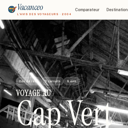
Vacanceo
Comparateur
Destination
L'AVIS DES VOYAGEURS · 2004
Iles de reve
3
carnets
6
avis
VOYAGE
AU
Cap Vert