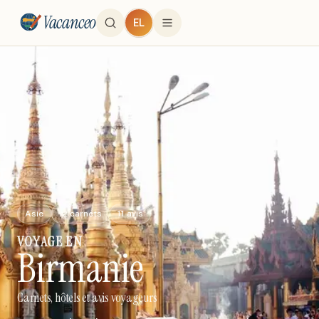
Vacanceo
EL
Asie
12
carnets
11
avis
VOYAGE
EN
Birmanie
Carnets, hôtels et avis voyageurs