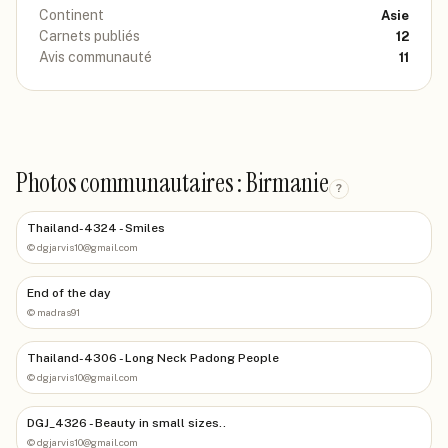
Continent
Asie
Carnets publiés
12
Avis communauté
11
Photos communautaires : Birmanie
?
Thailand-4324 - Smiles
©
dgjarvis10@gmail.com
End of the day
©
madras91
Thailand-4306 - Long Neck Padong People
©
dgjarvis10@gmail.com
DGJ_4326 - Beauty in small sizes..
©
dgjarvis10@gmail.com