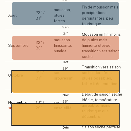
Fin de mousson mais
mousson,
23
° /
précipitations
Août
pluies
31
°
persistantes, peu
fortes
touristique.
Sep
31
°
Mousson en fin, moins
mousson
de pluies mais
22
° /
Septembre
finissante,
humidité élevée,
30
°
humide
transition vers saison
sèche.
Oct
Transition vers saison
29
°
21
° /
sec
sèche, dernières
Octobre
31
°
progressif
pluies possibles,
faible fréquentation.
Début de saison sèche
Nov
idéale, température
28
°
Novembre
18
° /
sec,
agréable, moins
★
29
°
ensoleillé
touristique que
décembre.
Saison sèche parfaite
Déc