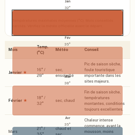
Jan
32
°
Températures maximales moyennes (°C). Mois conseillés
cerclés. Vérifiez la météo officielle avant le départ.
Fév
35
°
Temp.
Mois
Météo
Conseil
(°C)
Pic de saison sèche,
16
° /
sec,
foule touristique
Janvier
★
28
°
ensoleillé
importante dans les
Mar
sites majeurs.
38
°
Fin de saison sèche,
18
° /
températures
Février
★
sec, chaud
32
°
montantes, conditions
toujours excellentes.
Avr
Chaleur intense
35
°
commence, avant la
21
° /
chaud et
Mars
mousson, moins
35
°
sec