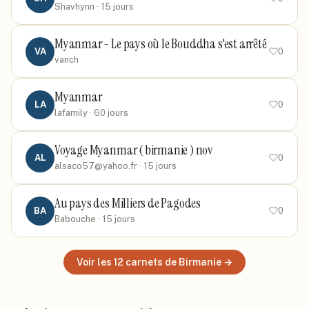
Shavhynn
· 15 jours
Myanmar - Le pays où le Bouddha s'est arrêté
VA
0
vanch
Myanmar
LA
0
lafamily
· 60 jours
Voyage Myanmar ( birmanie ) nov
AL
0
alsaco57@yahoo.fr
· 15 jours
Au pays des Milliers de Pagodes
BA
0
Babouche
· 15 jours
Voir les
12
carnets
de Birmanie
→