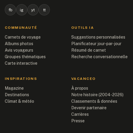
fb
ig
yt
tt
COMMUNAUTÉ
OUTILS IA
Carnets de voyage
Suggestions personnalisées
Albums photos
Planificateur jour-par-jour
Avis voyageurs
Résumé de carnet
Groupes thématiques
Recherche conversationnelle
Carte interactive
INSPIRATIONS
VACANCEO
Magazine
À propos
Destinations
Notre histoire (2004-2026)
Climat & météo
Classements & données
Devenir partenaire
Carrières
Presse