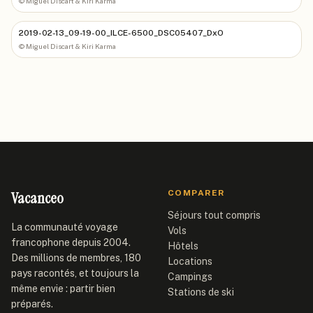
©
Miguel Discart & Kiri Karma
2019-02-13_09-19-00_ILCE-6500_DSC05407_DxO
©
Miguel Discart & Kiri Karma
Vacanceo
COMPARER
Séjours tout compris
La communauté voyage
Vols
francophone depuis 2004.
Hôtels
Des millions de membres, 180
Locations
pays racontés, et toujours la
Campings
même envie : partir bien
Stations de ski
préparés.