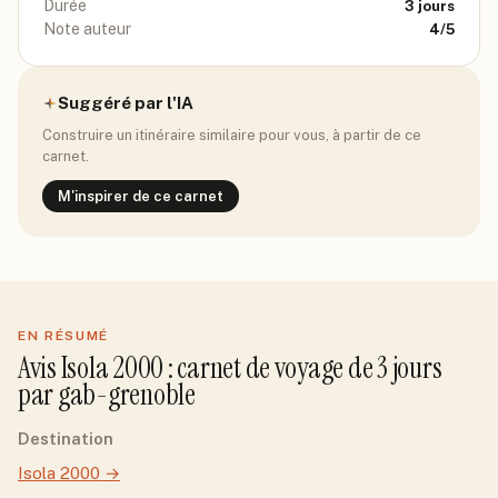
Durée
3
jours
Note auteur
4
/5
Suggéré par l'IA
Construire un itinéraire similaire pour vous, à partir de ce
carnet.
M'inspirer de ce carnet
EN RÉSUMÉ
Avis
Isola 2000
: carnet de voyage de
3
jour
s
par
gab-grenoble
Destination
Isola 2000
→