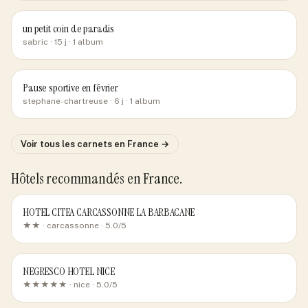
un petit coin de paradis
sabric
· 15 j
· 1 album
Pause sportive en février
stephane-chartreuse
· 6 j
· 1 album
Voir tous les carnets
en France
→
Hôtels recommandés
en France
.
HOTEL CITEA CARCASSONNE LA BARBACANE
★★ ·
carcassonne
· 5.0/5
NEGRESCO HOTEL NICE
★★★★★ ·
nice
· 5.0/5