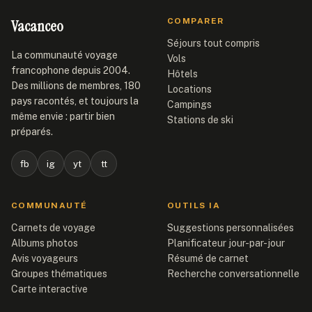
Vacanceo
COMPARER
Séjours tout compris
La communauté voyage
Vols
francophone depuis 2004.
Hôtels
Des millions de membres, 180
Locations
pays racontés, et toujours la
Campings
même envie : partir bien
Stations de ski
préparés.
fb
ig
yt
tt
COMMUNAUTÉ
OUTILS IA
Carnets de voyage
Suggestions personnalisées
Albums photos
Planificateur jour-par-jour
Avis voyageurs
Résumé de carnet
Groupes thématiques
Recherche conversationnelle
Carte interactive