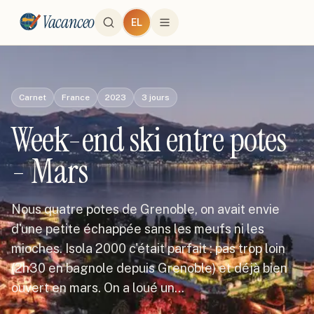
Vacanceo
EL
Carnet
France
2023
3
jours
Week-end ski entre potes
- Mars
Nous quatre potes de Grenoble, on avait envie
d'une petite échappée sans les meufs ni les
mioches. Isola 2000 c'était parfait : pas trop loin
(2h30 en bagnole depuis Grenoble) et déjà bien
ouvert en mars. On a loué un…