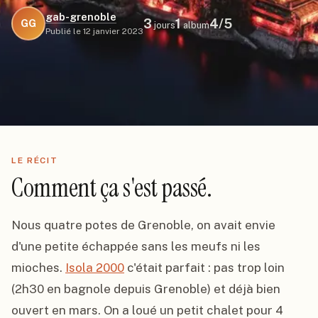
gab-grenoble
3
1
4
/5
GG
jours
album
Publié le
12 janvier 2023
LE RÉCIT
Comment ça s'est passé.
Nous quatre potes de Grenoble, on avait envie 
d'une petite échappée sans les meufs ni les 
mioches. 
Isola 2000
 c'était parfait : pas trop loin 
(2h30 en bagnole depuis Grenoble) et déjà bien 
ouvert en mars. On a loué un petit chalet pour 4 