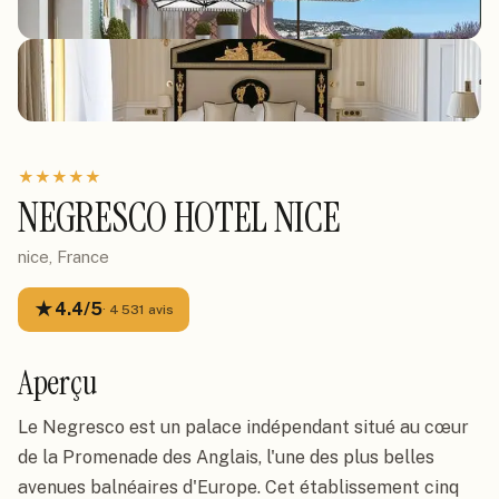
★
★
★
★
★
NEGRESCO HOTEL NICE
nice, France
★
4.4
/5
·
4 531
avis
Aperçu
Le Negresco est un palace indépendant situé au cœur
de la Promenade des Anglais, l'une des plus belles
avenues balnéaires d'Europe. Cet établissement cinq