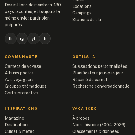
Des millions de membres, 180
Locations
pays racontés, et toujours la
Campings
même envie : partir bien
Stations de ski
préparés.
fb
ig
yt
tt
COMMUNAUTÉ
OUTILS IA
Carnets de voyage
Suggestions personnalisées
Albums photos
Planificateur jour-par-jour
Avis voyageurs
Résumé de carnet
Groupes thématiques
Recherche conversationnelle
Carte interactive
INSPIRATIONS
VACANCEO
Magazine
À propos
Destinations
Notre histoire (2004-2026)
Climat & météo
Classements & données