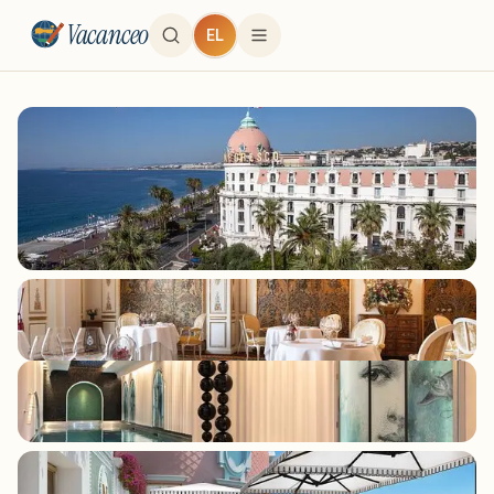
Vacanceo
EL