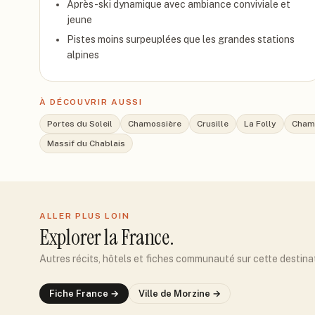
Après-ski dynamique avec ambiance conviviale et
jeune
Pistes moins surpeuplées que les grandes stations
alpines
À DÉCOUVRIR AUSSI
Portes du Soleil
Chamossière
Crusille
La Folly
Cham
Massif du Chablais
ALLER PLUS LOIN
Explorer
la France
.
Autres récits, hôtels et fiches communauté sur cette destina
Fiche
France
→
Ville de
Morzine
→