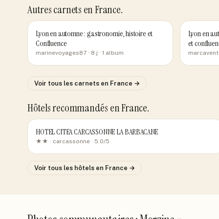
Autres carnets
en France
.
Lyon en automne : gastronomie, histoire et
Lyon en aut
Confluence
et confluen
marinevoyages87
· 8 j
· 1 album
marcavent
Voir tous les carnets
en France
→
Hôtels recommandés
en France
.
HOTEL CITEA CARCASSONNE LA BARBACANE
★★ ·
carcassonne
· 5.0/5
Voir tous les hôtels
en France
→