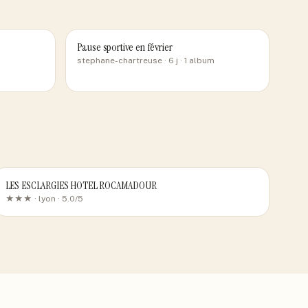
Pause sportive en février
stephane-chartreuse
· 6 j
· 1 album
LES ESCLARGIES HOTEL ROCAMADOUR
★★★ ·
lyon
· 5.0/5