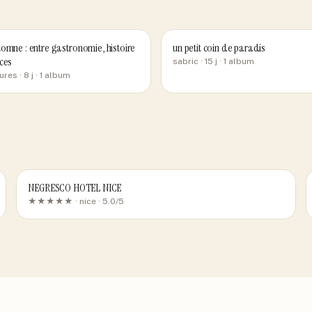
omne : entre gastronomie, histoire
un petit coin de paradis
ces
sabric
· 15 j
· 1 album
ures
· 8 j
· 1 album
NEGRESCO HOTEL NICE
★★★★★ ·
nice
· 5.0/5