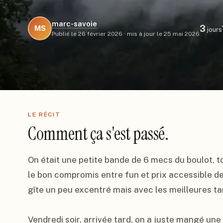
marc-savoie
3
MS
jours
Publié le
26 février 2026
·
mis à jour le
25 mai 2026
LE RÉCIT
Comment ça s'est passé.
On était une petite bande de 6 mecs du boulot, to
le bon compromis entre fun et prix accessible dep
gîte un peu excentré mais avec les meilleures tari
Vendredi soir, arrivée tard, on a juste mangé une 