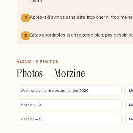
l'autre
Après-ski sympa sans être trop cher ni trop main
2
Gîtes abordables si on regarde bien, pas besoin 
3
ALBUM ·
6
PHOTO
S
Photos — Morzine
Week-end ski entre potes - janvier 2020
Mo
Morzine — 3
Mo
Morzine — 5
Mo