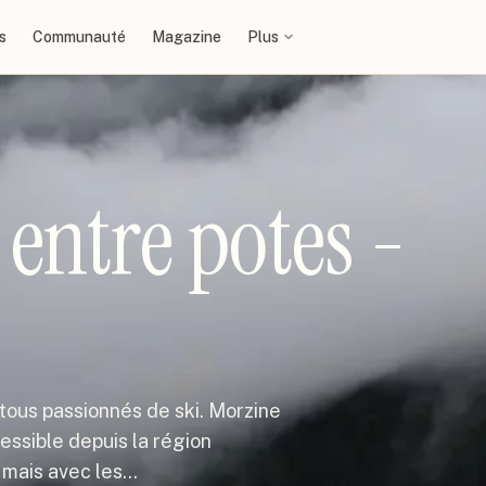
s
Communauté
Magazine
Plus
entre potes -
 tous passionnés de ski. Morzine
essible depuis la région
é mais avec les…