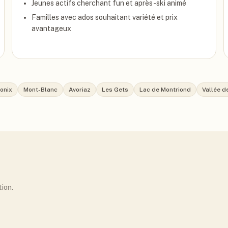
Jeunes actifs cherchant fun et après-ski animé
Familles avec ados souhaitant variété et prix
avantageux
onix
Mont-Blanc
Avoriaz
Les Gets
Lac de Montriond
Vallée d
tion.