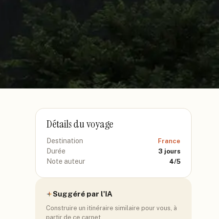
Détails du voyage
Destination
France
Durée
3
jours
Note auteur
4
/5
Suggéré par l'IA
Construire un itinéraire similaire pour vous, à
partir de ce carnet.