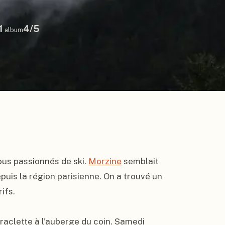
1
4
/5
album
us passionnés de ski. 
Morzine
 semblait 
uis la région parisienne. On a trouvé un 
fs.

raclette à l'auberge du coin. Samedi 