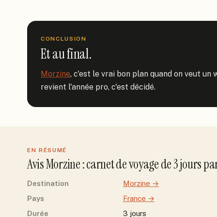
CONCLUSION
Et au final.
Morzine
, c'est le vrai bon plan quand on veut un
revient l'année pro, c'est décidé.
EN RÉSUMÉ
Avis
Morzine
: carnet de voyage de
3
jour
s
pa
Destination
Morzine
→
Pays
France
→
Durée
3 jours