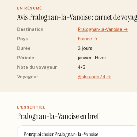
EN RÉSUMÉ
Avis
Pralognan-la-Vanoise
: carnet de voya
Destination
Pralognan-la-Vanoise
→
Pays
France
→
Durée
3 jours
Période
janvier · Hiver
Note du voyageur
4/5
Voyageur
@skirando74
→
L'ESSENTIEL
Pralognan-la-Vanoise
en bref
Pourquoi choisir
Pralognan-la-Vanoise