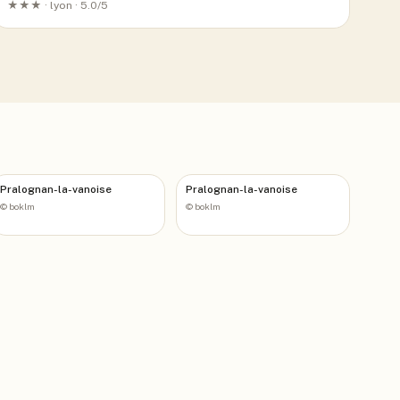
★★★ ·
lyon
· 5.0/5
Pralognan-la-vanoise
Pralognan-la-vanoise
©
boklm
©
boklm