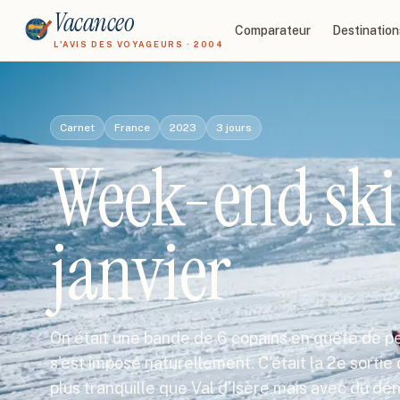
Vacanceo
Comparateur
Destination
L'AVIS DES VOYAGEURS · 2004
Carnet
France
2023
3
jours
Week-end ski 
janvier
On était une bande de 6 copains en quête de pe
s'est imposé naturellement. C'était la 2e sortie 
plus tranquille que Val d'Isère mais avec du dé