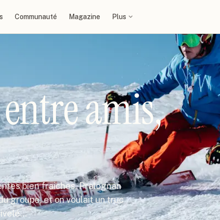
s
Communauté
Magazine
Plus
entre amis,
ntes bien fraiches, Pralognan
du groupe, et on voulait un truc
nivelé…