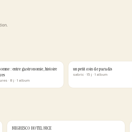
tion.
omne : entre gastronomie, histoire
un petit coin de paradis
ces
sabric
· 15 j
· 1 album
ures
· 8 j
· 1 album
NEGRESCO HOTEL NICE