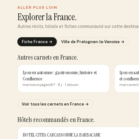
ALLER PLUS LOIN
Explorer
la France
.
Autres récits, hôtels et fiches communauté sur cette destina
Fiche
France
→
Ville de
Pralognan-la-Vanoise
→
Autres carnets
en France
.
Lyon en automne : gastronomie, histoire et
Lyon en aut
Confluence
et confluen
marinevoyages87
· 8 j
· 1 album
marcavent
Voir tous les carnets
en France
→
Hôtels recommandés
en France
.
HOTEL CITEA CARCASSONNE LA BARBACANE