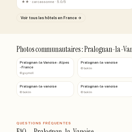
★★ ·
carcassonne
· 5.0/5
Voir tous les hôtels
en France
→
Photos communautaires : Pralognan-la-Va
Pralognan-la-Vanoise - Alpes
Pralognan-la-vanoise
- France
©
boklm
©
guymoll
Pralognan-la-vanoise
Pralognan-la-vanoise
©
boklm
©
boklm
QUESTIONS FRÉQUENTES
FAQ —
Pralognan-la-Vanoise