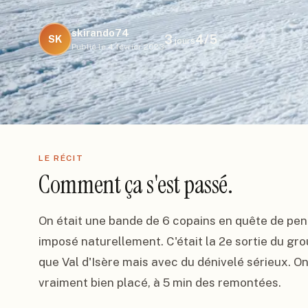
skirando74
3
4
/5
SK
jours
Publié le
4 février 2023
LE RÉCIT
Comment ça s'est passé.
On était une bande de 6 copains en quête de pent
imposé naturellement. C'était la 2e sortie du grou
que Val d'Isère mais avec du dénivelé sérieux. On a
vraiment bien placé, à 5 min des remontées.
