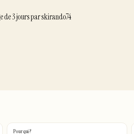
ge de
3
jour
s
par
skirando74
Pour qui ?