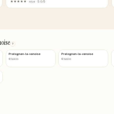
★★★★★ ·
nice
· 5.0/5
noise
?
Pralognan-la-vanoise
Pralognan-la-vanoise
©
boklm
©
boklm