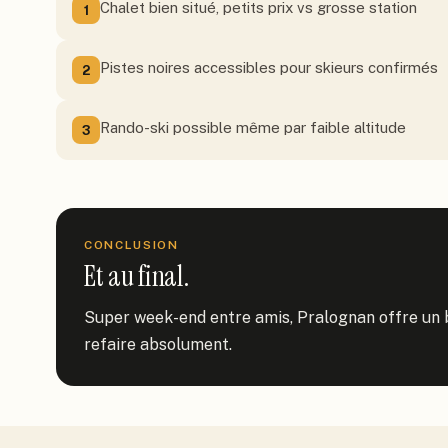
Chalet bien situé, petits prix vs grosse station
1
Pistes noires accessibles pour skieurs confirmés
2
Rando-ski possible même par faible altitude
3
CONCLUSION
Et au final.
Super week-end entre amis, Pralognan offre un bon
refaire absolument.