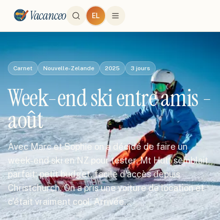
Vacanceo
EL
Carnet
Nouvelle-Zelande
2025
3
jours
Week-end ski entre amis -
août
Avec Marc et Sophie on a décidé de faire un
week-end ski en NZ pour tester. Mt Hutt semblait
parfait: petit budget, facile d'accès depuis
Christchurch. On a pris une voiture de location et
c'était vraiment cool. Arrivée…