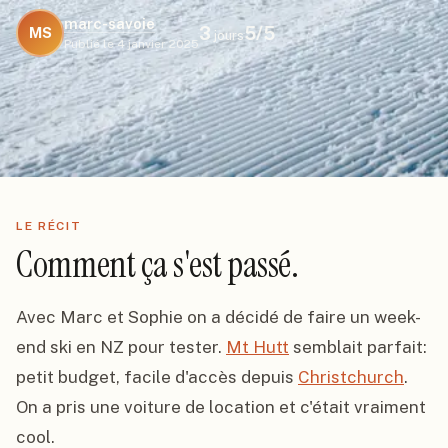
marc-savoie
3
5
/5
MS
jours
Publié le
4 janvier 2025
LE RÉCIT
Comment ça s'est passé.
Avec Marc et Sophie on a décidé de faire un week-
end ski en NZ pour tester. 
Mt Hutt
 semblait parfait: 
petit budget, facile d'accès depuis 
Christchurch
. 
On a pris une voiture de location et c'était vraiment 
cool.
