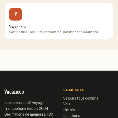
V
Voyage solo
Partir seul·e : sécurité, rencontres, destinations adaptées.
Vacanceo
COMPARER
Séjours tout compris
La communauté voyage
Vols
francophone depuis 2004.
Hôtels
Des millions de membres, 180
Locations