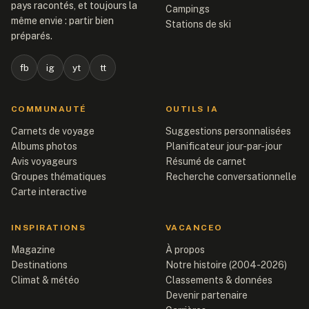
pays racontés, et toujours la
Campings
même envie : partir bien
Stations de ski
préparés.
fb
ig
yt
tt
COMMUNAUTÉ
OUTILS IA
Carnets de voyage
Suggestions personnalisées
Albums photos
Planificateur jour-par-jour
Avis voyageurs
Résumé de carnet
Groupes thématiques
Recherche conversationnelle
Carte interactive
INSPIRATIONS
VACANCEO
Magazine
À propos
Destinations
Notre histoire (2004-2026)
Climat & météo
Classements & données
Devenir partenaire