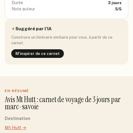
Durée
3
jours
Note auteur
5
/5
Suggéré par l'IA
Construire un itinéraire similaire pour vous, à partir de ce
carnet.
M'inspirer de ce carnet
EN RÉSUMÉ
Avis
Mt Hutt
: carnet de voyage de
3
jour
s
par
marc-savoie
Destination
Mt Hutt
→