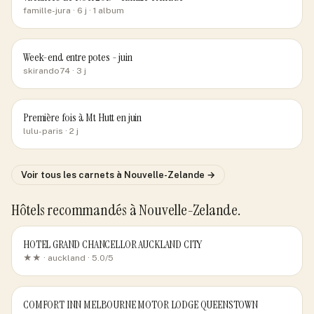
famille-jura
· 6 j
· 1 album
Week-end entre potes - juin
skirando74
· 3 j
Première fois à Mt Hutt en juin
lulu-paris
· 2 j
Voir tous les carnets
à Nouvelle-Zelande
→
Hôtels recommandés
à Nouvelle-Zelande
.
HOTEL GRAND CHANCELLOR AUCKLAND CITY
★★ ·
auckland
· 5.0/5
COMFORT INN MELBOURNE MOTOR LODGE QUEENSTOWN