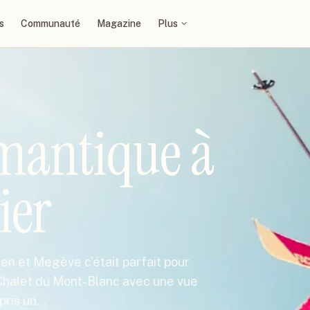
s
Communauté
Magazine
Plus
mantique à
ier
ien et Megève c'était parfait pour
 Chalet du Mont-Blanc avec une vue
 pris un…