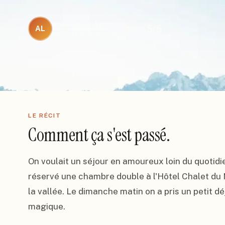
anne-marc-lyon
3
5
/5
AL
jours
Publié le
26 janvier 2025
LE RÉCIT
Comment ça s'est passé.
On voulait un séjour en amoureux loin du quotidie
réservé une chambre double à l'Hôtel Chalet du 
la vallée. Le dimanche matin on a pris un petit déj
magique.
