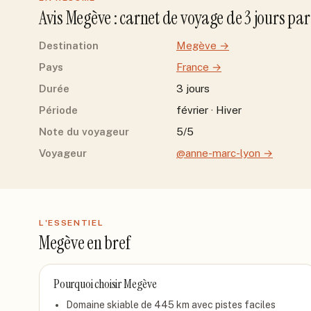
Avis
Megève
: carnet de voyage de
3
jour
s
pa
Destination
Megève
→
Pays
France
→
Durée
3 jours
Période
février · Hiver
Note du voyageur
5/5
Voyageur
@anne-marc-lyon
→
L'ESSENTIEL
Megève
en bref
Pourquoi choisir
Megève
Domaine skiable de 445 km avec pistes faciles