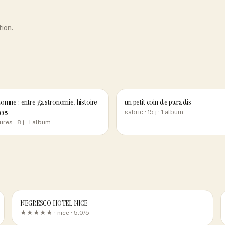
tion.
omne : entre gastronomie, histoire
un petit coin de paradis
ces
sabric
· 15 j
· 1 album
ures
· 8 j
· 1 album
NEGRESCO HOTEL NICE
★★★★★ ·
nice
· 5.0/5