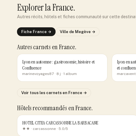
Explorer
la France
.
Autres récits, hôtels et fiches communauté sur cette destina
Fiche
France
→
Ville de
Megève
→
Autres carnets
en France
.
Lyon en automne : gastronomie, histoire et
Lyon en aut
Confluence
et confluen
marinevoyages87
· 8 j
· 1 album
marcavent
Voir tous les carnets
en France
→
Hôtels recommandés
en France
.
HOTEL CITEA CARCASSONNE LA BARBACANE
★★ ·
carcassonne
· 5.0/5