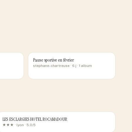
Pause sportive en février
stephane-chartreuse
· 6 j
· 1 album
LES ESCLARGIES HOTEL ROCAMADOUR
★★★ ·
lyon
· 5.0/5