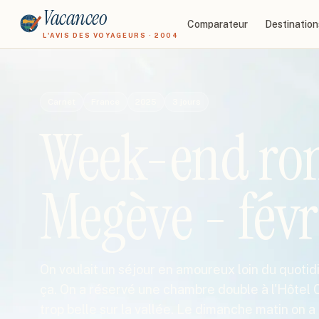
Vacanceo
Comparateur
Destination
L'AVIS DES VOYAGEURS · 2004
Carnet
France
2025
3
jours
Week-end ro
Megève - févr
On voulait un séjour en amoureux loin du quotid
ça. On a réservé une chambre double à l'Hôtel
trop belle sur la vallée. Le dimanche matin on a