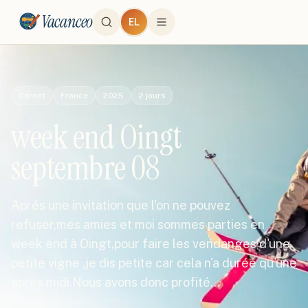
Vacanceo
EL
Carnet
France
2025
2
jours
week end Oingt
septembre 08
Aprés une invitation que l'on ne pouvez
refuser,mes amies et moi sommes parties en
week end à Oingt,pour faire les vendanges d'une
petite vigne ,je dis petite car cela n'a durée qu'une
aprés midi.Nous avons donc profité…