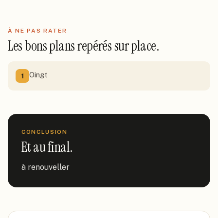
À NE PAS RATER
Les bons plans repérés sur place.
Oingt
1
CONCLUSION
Et au final.
à renouveller