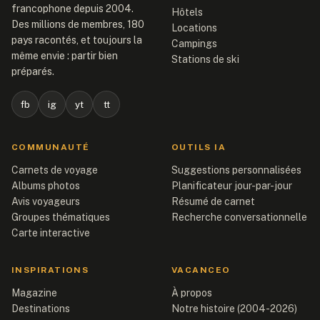
francophone depuis 2004.
Hôtels
Des millions de membres, 180
Locations
pays racontés, et toujours la
Campings
même envie : partir bien
Stations de ski
préparés.
fb
ig
yt
tt
COMMUNAUTÉ
OUTILS IA
Carnets de voyage
Suggestions personnalisées
Albums photos
Planificateur jour-par-jour
Avis voyageurs
Résumé de carnet
Groupes thématiques
Recherche conversationnelle
Carte interactive
INSPIRATIONS
VACANCEO
Magazine
À propos
Destinations
Notre histoire (2004-2026)