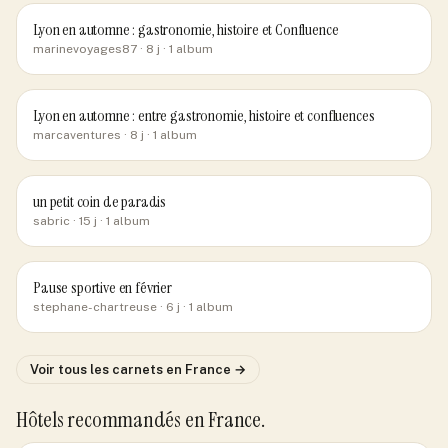
Lyon en automne : gastronomie, histoire et Confluence
marinevoyages87
· 8 j
· 1 album
Lyon en automne : entre gastronomie, histoire et confluences
marcaventures
· 8 j
· 1 album
un petit coin de paradis
sabric
· 15 j
· 1 album
Pause sportive en février
stephane-chartreuse
· 6 j
· 1 album
Voir tous les carnets
en France
→
Hôtels recommandés
en France
.