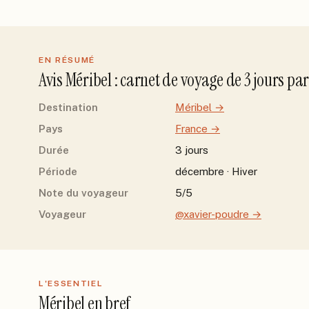
EN RÉSUMÉ
Avis
Méribel
: carnet de voyage de
3
jour
s
pa
Destination
Méribel
→
Pays
France
→
Durée
3 jours
Période
décembre · Hiver
Note du voyageur
5/5
Voyageur
@xavier-poudre
→
L'ESSENTIEL
Méribel
en bref