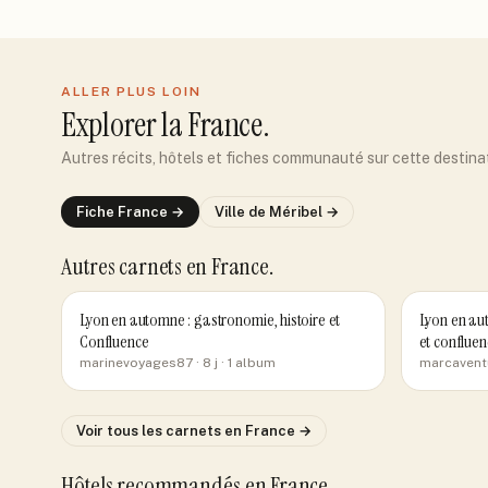
ALLER PLUS LOIN
Explorer
la France
.
Autres récits, hôtels et fiches communauté sur cette destina
Fiche
France
→
Ville de
Méribel
→
Autres carnets
en France
.
Lyon en automne : gastronomie, histoire et
Lyon en aut
Confluence
et confluen
marinevoyages87
· 8 j
· 1 album
marcavent
Voir tous les carnets
en France
→
Hôtels recommandés
en France
.