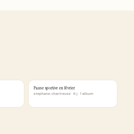
Pause sportive en février
stephane-chartreuse
· 6 j
· 1 album