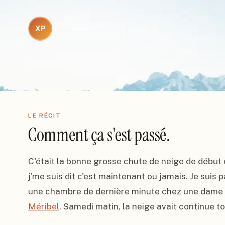
xavier-poudre
3
5
/5
XP
jours
Publié le
8 janvier 2024
LE RÉCIT
Comment ça s'est passé.
C'était la bonne grosse chute de neige de début d
j'me suis dit c'est maintenant ou jamais. Je suis pa
Méribel
. Samedi matin, la neige avait continue tout