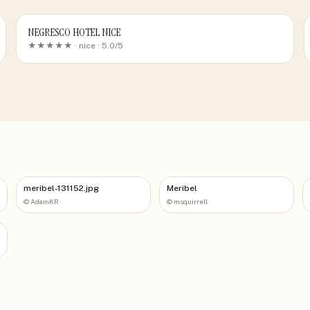
NEGRESCO HOTEL NICE
★★★★★ ·
nice
· 5.0/5
meribel-131152.jpg
Meribel
©
AdamKR
©
msquirrell