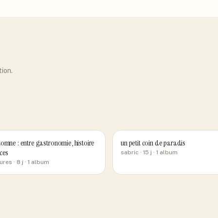
tion.
omne : entre gastronomie, histoire
un petit coin de paradis
ces
sabric
· 15 j
· 1 album
ures
· 8 j
· 1 album