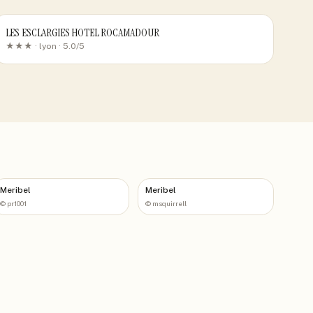
LES ESCLARGIES HOTEL ROCAMADOUR
★★★ ·
lyon
· 5.0/5
Meribel
Meribel
©
pr1001
©
msquirrell