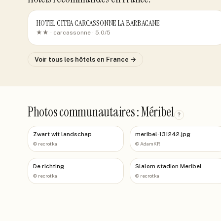
HOTEL CITEA CARCASSONNE LA BARBACANE
★★ ·
carcassonne
· 5.0/5
Voir tous les hôtels
en France
→
Photos communautaires : Méribel
?
Zwart wit landschap
meribel-131242.jpg
©
recrotka
©
AdamKR
De richting
Slalom stadion Meribel
©
recrotka
©
recrotka