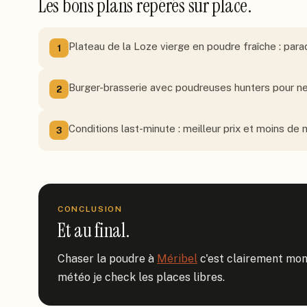
Les bons plans repérés sur place.
Plateau de la Loze vierge en poudre fraîche : para
1
Burger-brasserie avec poudreuses hunters pour n
2
Conditions last-minute : meilleur prix et moins de
3
CONCLUSION
Et au final.
Chaser la poudre à 
Méribel
 c'est clairement mon
météo je check les places libres.