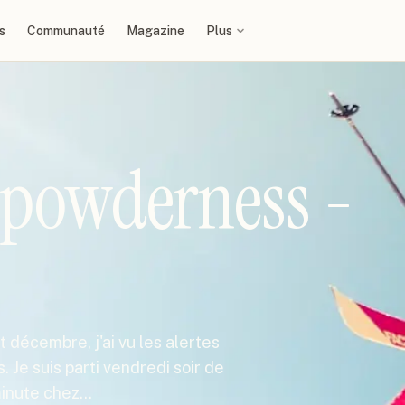
s
Communauté
Magazine
Plus
powderness -
 décembre, j'ai vu les alertes
. Je suis parti vendredi soir de
minute chez…