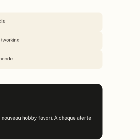
dis
etworking
 monde
 nouveau hobby favori. À chaque alerte 