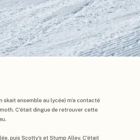
n skait ensemble au lycée) m'a contacté 
oth. C'était dingue de retrouver cette 
u.

e, puis Scotty's et Stump Alley. C'était 