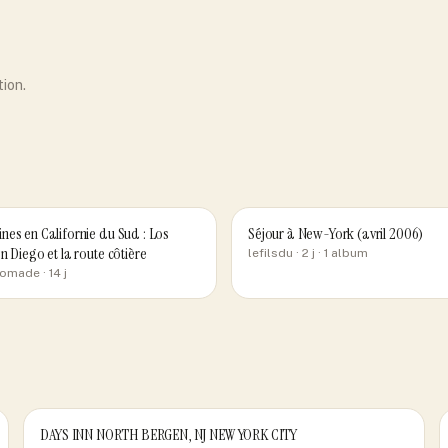
tion.
nes en Californie du Sud : Los
Séjour à New-York (avril 2006)
n Diego et la route côtière
lefilsdu
· 2 j
· 1 album
nomade
· 14 j
DAYS INN NORTH BERGEN, NJ NEW YORK CITY