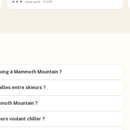
★★★ ·
new york
· 5.0/5
arving à Mammoth Mountain ?
lles entre skieurs ?
mmoth Mountain ?
urs voulant chiller ?