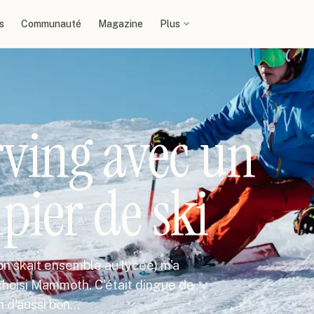
s
Communauté
Magazine
Plus
ving avec un
pier de ski
(on skait ensemble au lycée) m'a
choisi Mammoth. C'était dingue de
n d'aussi bon…