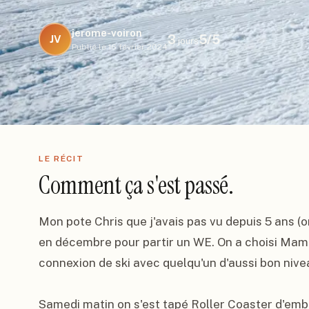
jerome-voiron
3
5
/5
JV
jours
Publié le
16 février 2024
LE RÉCIT
Comment ça s'est passé.
Mon pote Chris que j'avais pas vu depuis 5 ans (o
en décembre pour partir un WE. On a choisi Mamm
connexion de ski avec quelqu'un d'aussi bon nivea
Samedi matin on s'est tapé Roller Coaster d'emblé