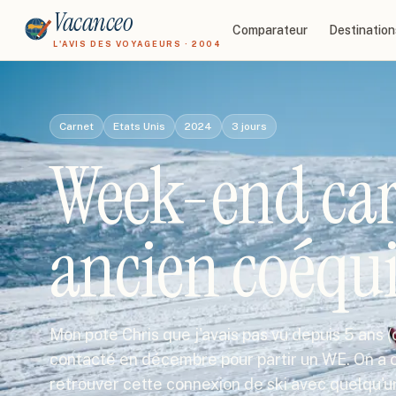
Vacanceo
Comparateur
Destination
L'AVIS DES VOYAGEURS · 2004
Carnet
Etats Unis
2024
3
jours
Week-end car
ancien coéqui
Mon pote Chris que j'avais pas vu depuis 5 ans 
contacté en décembre pour partir un WE. On a 
retrouver cette connexion de ski avec quelqu'u