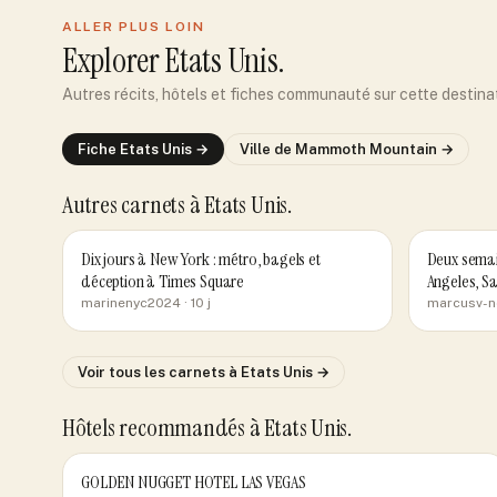
ALLER PLUS LOIN
Explorer
Etats Unis
.
Autres récits, hôtels et fiches communauté sur cette destina
Fiche
Etats Unis
→
Ville de
Mammoth Mountain
→
Autres carnets
à Etats Unis
.
Dix jours à New York : métro, bagels et
Deux semai
déception à Times Square
Angeles, Sa
marinenyc2024
· 10 j
marcusv-
Voir tous les carnets
à Etats Unis
→
Hôtels recommandés
à Etats Unis
.
GOLDEN NUGGET HOTEL LAS VEGAS