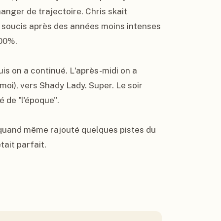
anger de trajectoire. Chris skait 
 soucis après des années moins intenses 
00%.

is on a continué. L'après-midi on a 
moi), vers Shady Lady. Super. Le soir 
é de "l'époque".

quand même rajouté quelques pistes du 
tait parfait.