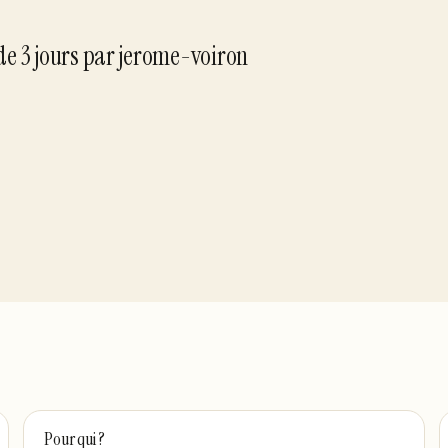
 de
3
jour
s
par
jerome-voiron
Pour qui ?