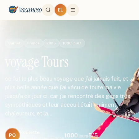
Vacanceo
EL
Carnet
France
2025
1000
jours
voyage Tours
ce fut le plus beau voyage que j'ai jamais fait, et la
plus belle année que j'ai vécu de toute ma vie
jusqu'a ce jour ci, car j'ai rencontré des gens trés
sympathiques et leur acceuil était vraiment
chaleureux, et la…
Poulette
1000
5
/5
PO
jours
Publié le
30 janvier 2025