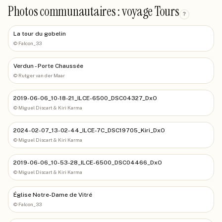
Photos communautaires : voyage Tours
?
La tour du gobelin
©
Falcon_33
Verdun - Porte Chaussée
©
Rutger van der Maar
2019-06-06_10-18-21_ILCE-6500_DSC04327_DxO
©
Miguel Discart & Kiri Karma
2024-02-07_13-02-44_ILCE-7C_DSC19705_Kiri_DxO
©
Miguel Discart & Kiri Karma
2019-06-06_10-53-28_ILCE-6500_DSC04466_DxO
©
Miguel Discart & Kiri Karma
Église Notre-Dame de Vitré
©
Falcon_33