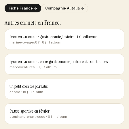
Fiche
France
→
Compagnie
Alitalia
→
Autres carnets
en France
.
Lyon en automne : gastronomie, histoire et Confluence
marinevoyages87
· 8 j
· 1 album
Lyon en automne : entre gastronomie, histoire et confluences
marcaventures
· 8 j
· 1 album
un petit coin de paradis
sabric
· 15 j
· 1 album
Pause sportive en février
stephane-chartreuse
· 6 j
· 1 album