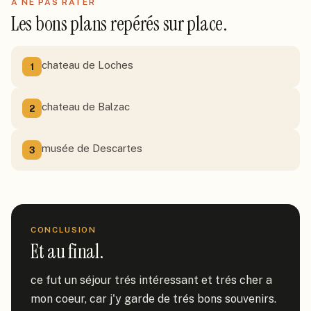
À NE PAS RATER
Les bons plans repérés sur place.
chateau de Loches
1
chateau de Balzac
2
musée de Descartes
3
CONCLUSION
Et au final.
ce fut un séjour trés intéressant et trés cher a 
mon coeur, car j'y garde de trés bons souvenirs.