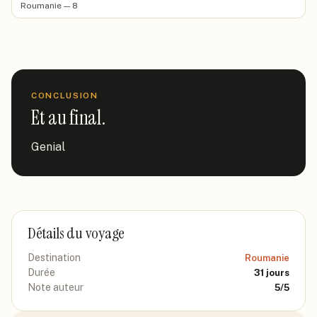
Roumanie — 8
CONCLUSION
Et au final.
Genial
Détails du voyage
Destination
Roumanie
Durée
31
jours
Note auteur
5
/5