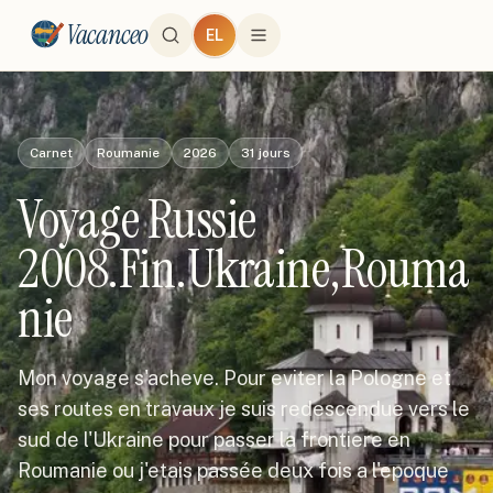
Vacanceo
EL
Carnet
Roumanie
2026
31
jours
Voyage Russie
2008.Fin.Ukraine,Rouma
nie
Mon voyage s'acheve. Pour eviter la Pologne et
ses routes en travaux je suis redescendue vers le
sud de l'Ukraine pour passer la frontiere en
Roumanie ou j'etais passée deux fois a l'epoque