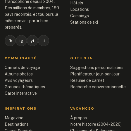
francophone depuis 2004.
Hôtels
Des millions de membres, 180
Locations
pays racontés, et toujours la
Campings
même envie : partir bien
Stations de ski
préparés.
fb
ig
yt
tt
COMMUNAUTÉ
OUTILS IA
Carnets de voyage
Suggestions personnalisées
Albums photos
Planificateur jour-par-jour
Avis voyageurs
Résumé de carnet
Groupes thématiques
Recherche conversationnelle
Carte interactive
INSPIRATIONS
VACANCEO
Magazine
À propos
Destinations
Notre histoire (2004-2026)
Climat & météo
Classements & données