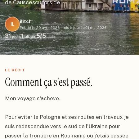
de Causcescu lors de…
ilitch
IL
Publié le
20 avril 2026
·
mis à jour le
21 mai 2026
31
1
5
/5
jours
album
LE RÉCIT
Comment ça s'est passé.
Mon voyage s'acheve.

Pour eviter la Pologne et ses routes en travaux je 
suis redescendue vers le sud de l'Ukraine pour 
passer la frontiere en Roumanie ou j'etais passée 