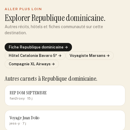
ALLER PLUS LOIN
Explorer
Republique dominicaine
.
Autres récits, hôtels et fiches communauté sur cette
destination.
Fiche
Republique dominicaine
→
Hôtel
Catalonia Bavaro 5*
→
Voyagiste
Marsans
→
Compagnie
XL Airways
→
Autres carnets
à Republique dominicaine
.
REP DOM SEPTEMBRE
fan2roxy
· 15 j
Voyage Juan Dolio
jess-y
· 7 j