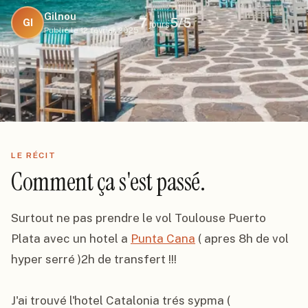
Gilnou
7
5
/5
GI
jours
Publié le
12 février 2025
LE RÉCIT
Comment ça s'est passé.
Surtout ne pas prendre le vol Toulouse Puerto 
Plata avec un hotel a 
Punta Cana
 ( apres 8h de vol 
hyper serré )2h de transfert !!!

J'ai trouvé l'hotel Catalonia trés sypma ( 