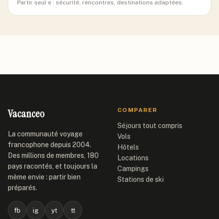
Partir seul·e : sécurité, rencontres, destinations adaptées.
Vacanceo
COMPARER
Séjours tout compris
La communauté voyage
Vols
francophone depuis 2004.
Hôtels
Des millions de membres, 180
Locations
pays racontés, et toujours la
Campings
même envie : partir bien
Stations de ski
préparés.
fb
ig
yt
tt