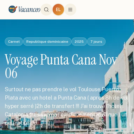
Vacanceo
EL
Carnet
Republique dominicaine
2025
7
jours
Voyage Punta Cana Nov
06
Surtout ne pas prendre le vol Toulouse Puerto
Plata avec un hotel a Punta Cana ( apres 8h de vol
hyper serré )2h de transfert !!! J'ai trouvé l'hotel
Catalonia trés sypma ( emplacement idyllique ) un
peu retiré de…