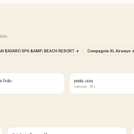
tion.
AN BAVARO SPA &AMP; BEACH RESORT
→
Compagnie
XL Airways
n Dolio
punta cana
canceo
· 15 j