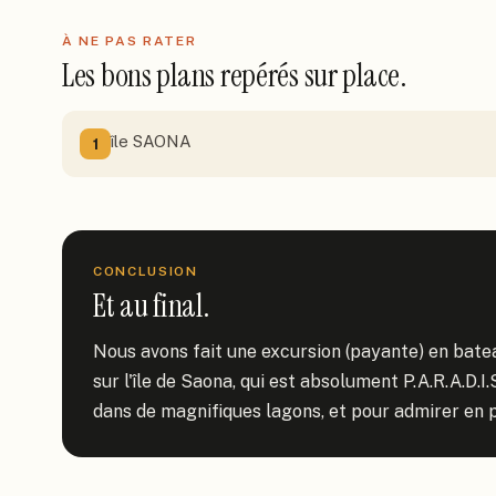
À NE PAS RATER
Les bons plans repérés sur place.
île SAONA
1
CONCLUSION
Et au final.
Nous avons fait une excursion (payante) en bateau
sur l'île de Saona, qui est absolument P.A.R.A.D.I.S
dans de magnifiques lagons, et pour admirer en p