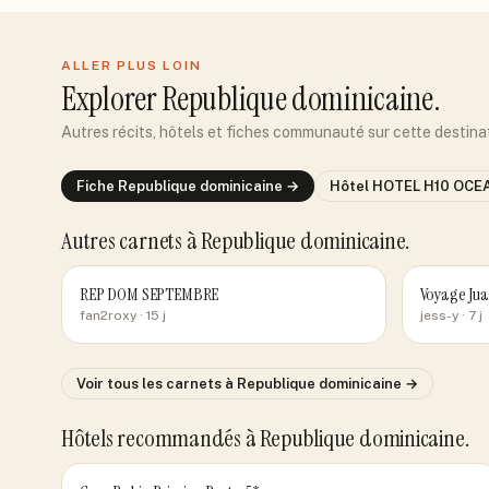
ALLER PLUS LOIN
Explorer
Republique dominicaine
.
Autres récits, hôtels et fiches communauté sur cette destina
Fiche
Republique dominicaine
→
Hôtel
HOTEL H10 OCE
Autres carnets
à Republique dominicaine
.
REP DOM SEPTEMBRE
Voyage Jua
fan2roxy
· 15 j
jess-y
· 7 j
Voir tous les carnets
à Republique dominicaine
→
Hôtels recommandés
à Republique dominicaine
.