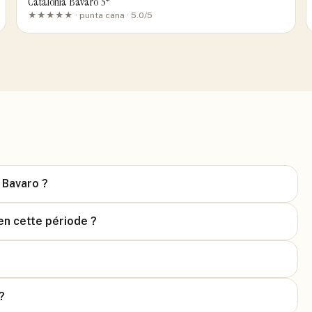
Catalonia Bavaro 5*
★★★★★ ·
punta cana
· 5.0/5
 Bavaro ?
en cette période ?
?