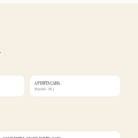
→
A PUNTA CANA
floren
· 15 j