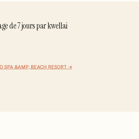
yage de
7
jour
s
par
kwellai
O SPA &AMP; BEACH RESORT
→