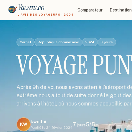
Vacanceo
Comparateur
Destination
L'AVIS DES VOYAGEURS · 2004
Carnet
Republique dominicaine
2024
7
jours
VOYAGE PUN
Après 9h de vol nous avons atteri à l'aéroport 
extrême nous a tout de suite donné le gout des
arrivons à l'hôtel, où nous sommes accueillis pa
kwellai
7
5
/5
KW
jours
Publié le
24 février 2024