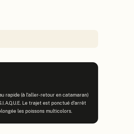
 rapide (à l'aller- retour en catamaran) 
.I.A.Q.U.E. Le trajet est ponctué d'arrêt 
longée les poissons multicolors.