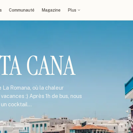
s
Communauté
Magazine
Plus
TA CANA
de La Romana, où la chaleur
 vacances :) Après 1h de bus, nous
r un cocktail…