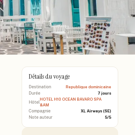
Détails du voyage
Destination
Republique dominicaine
Durée
7
jours
HOTEL H10 OCEAN BAVARO SPA
Hôtel
&AM
Compagnie
XL Airways
(SE)
Note auteur
5
/5