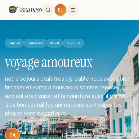
Vacanceo
EL
Carnet
Canaries
2024
15
jours
voyage amoureux
notre sejours etait tres agreable nous avons bien
bronser et surtout nous nous somme reposer. l
accieul etait super et la nouriture aussi il y a de
tres bon coctail les animateure sont super les
plages sont magnifique…
tallon
15
5
/5
TA
jours
Publié le
19 juillet 2024