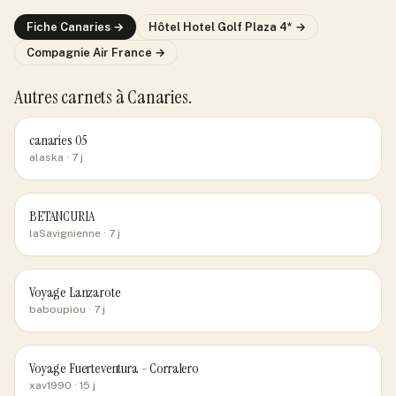
Fiche
Canaries
→
Hôtel
Hotel Golf Plaza 4*
→
Compagnie
Air France
→
Autres carnets
à Canaries
.
canaries 05
alaska
· 7 j
BETANCURIA
laSavignienne
· 7 j
Voyage Lanzarote
baboupiou
· 7 j
Voyage Fuerteventura - Corralero
xav1990
· 15 j