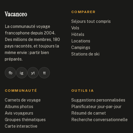
Vacanceo
COMPARER
Séjours tout compris
La communauté voyage
Vols
francophone depuis 2004.
Hôtels
Des millions de membres, 180
Locations
pays racontés, et toujours la
Campings
même envie : partir bien
Stations de ski
préparés.
fb
ig
yt
tt
COMMUNAUTÉ
OUTILS IA
Carnets de voyage
Suggestions personnalisées
Albums photos
Planificateur jour-par-jour
Avis voyageurs
Résumé de carnet
Groupes thématiques
Recherche conversationnelle
Carte interactive