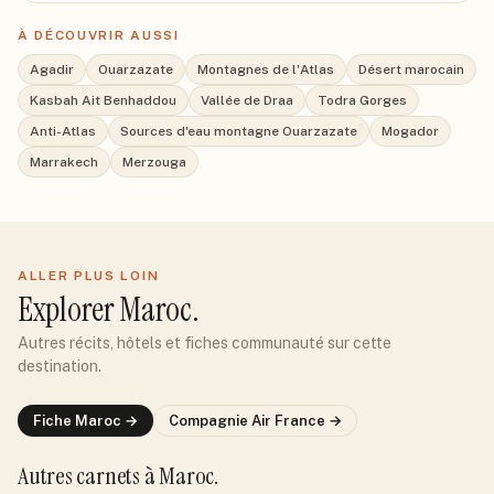
À DÉCOUVRIR AUSSI
Agadir
Ouarzazate
Montagnes de l'Atlas
Désert marocain
Kasbah Ait Benhaddou
Vallée de Draa
Todra Gorges
Anti-Atlas
Sources d'eau montagne Ouarzazate
Mogador
Marrakech
Merzouga
ALLER PLUS LOIN
Explorer
Maroc
.
Autres récits, hôtels et fiches communauté sur cette
destination.
Fiche
Maroc
→
Compagnie
Air France
→
Autres carnets
à Maroc
.