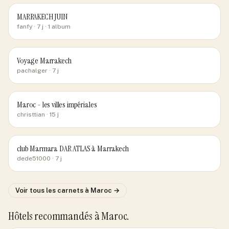
MARRAKECH JUIN
fanfy
· 7 j
· 1 album
Voyage Marrakech
pachalger
· 7 j
Maroc - les villes impériales
christtian
· 15 j
club Marmara DAR ATLAS à Marrakech
dede51000
· 7 j
Voir tous les carnets
à Maroc
→
Hôtels recommandés
à Maroc
.