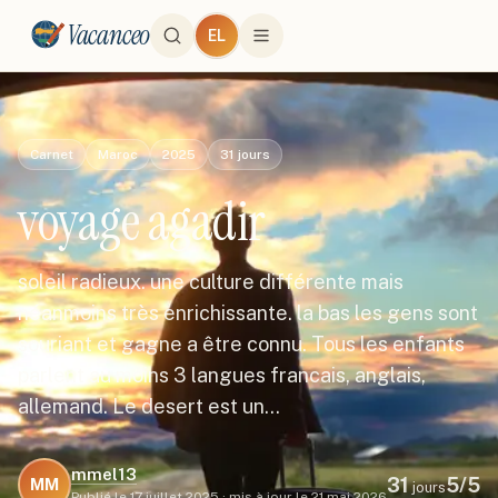
Vacanceo
EL
Carnet
Maroc
2025
31
jours
voyage agadir
soleil radieux. une culture différente mais
néanmoins très enrichissante. la bas les gens sont
souriant et gagne a être connu. Tous les enfants
parlent au moins 3 langues francais, anglais,
allemand. Le desert est un…
mmel13
31
5
/5
MM
jours
Publié le
17 juillet 2025
·
mis à jour le
21 mai 2026