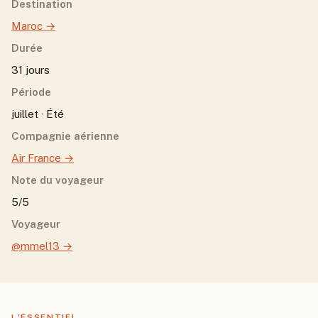
Destination
Maroc
→
Durée
31 jours
Période
juillet · Été
Compagnie aérienne
Air France
→
Note du voyageur
5/5
Voyageur
@mmel13
→
L'ESSENTIEL