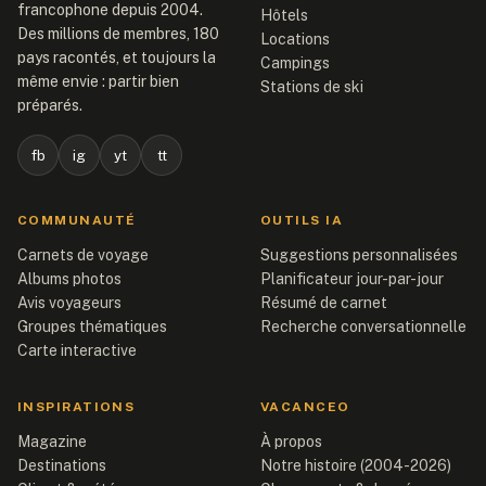
francophone depuis 2004.
Hôtels
Des millions de membres, 180
Locations
pays racontés, et toujours la
Campings
même envie : partir bien
Stations de ski
préparés.
fb
ig
yt
tt
COMMUNAUTÉ
OUTILS IA
Carnets de voyage
Suggestions personnalisées
Albums photos
Planificateur jour-par-jour
Avis voyageurs
Résumé de carnet
Groupes thématiques
Recherche conversationnelle
Carte interactive
INSPIRATIONS
VACANCEO
Magazine
À propos
Destinations
Notre histoire (2004-2026)