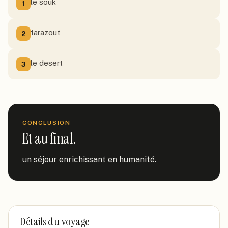
le souk
1
tarazout
2
le desert
3
CONCLUSION
Et au final.
un séjour enrichissant en humanité.
Détails du voyage