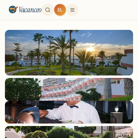
Vacanceo
EL