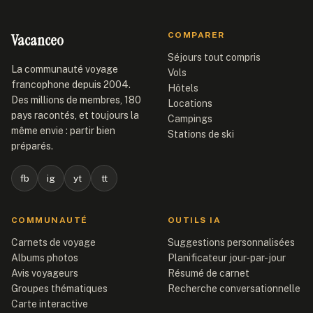
Vacanceo
COMPARER
Séjours tout compris
La communauté voyage
Vols
francophone depuis 2004.
Hôtels
Des millions de membres, 180
Locations
pays racontés, et toujours la
Campings
même envie : partir bien
Stations de ski
préparés.
fb
ig
yt
tt
COMMUNAUTÉ
OUTILS IA
Carnets de voyage
Suggestions personnalisées
Albums photos
Planificateur jour-par-jour
Avis voyageurs
Résumé de carnet
Groupes thématiques
Recherche conversationnelle
Carte interactive