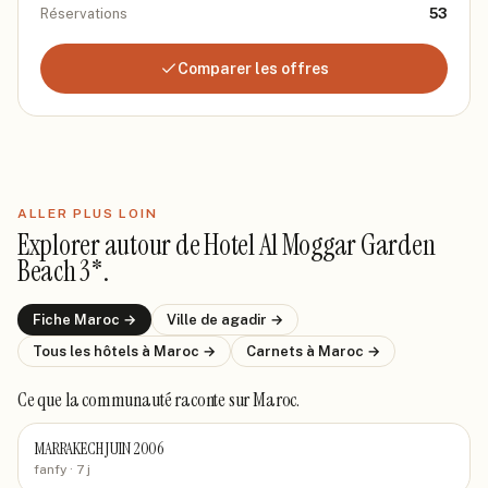
Réservations
53
Comparer les offres
ALLER PLUS LOIN
Explorer autour de
Hotel Al Moggar Garden
Beach 3*
.
Fiche
Maroc
→
Ville de
agadir
→
Tous les hôtels
à Maroc
→
Carnets
à Maroc
→
Ce que la communauté raconte
sur Maroc
.
MARRAKECH JUIN 2006
fanfy
· 7 j