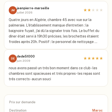
jeanpierre-marseille
★
★
★
★
★
JM
juillet 2026
Quatre jours en Algérie, chambre 45 avec vue sur la
palmeraie. L'établissement manque d'entretien : la
baignoire fuyait, j'ai dû la signaler trois fois. Le buffet du
dîner était servi à 19h30 précises, les brochettes étaient
froides après 20h. Positif : le personnel de nettoyage …
dede51000
★
★
★
★
★
DE
juin 2009
nous avons passé un trés bon moment dans ce club - les
chambres sont spacieuses et trés propres - les repas sont
trés corrects - aucun souci
Prix sur demande
Destination
Maroc