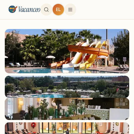
Vacanceo
EL