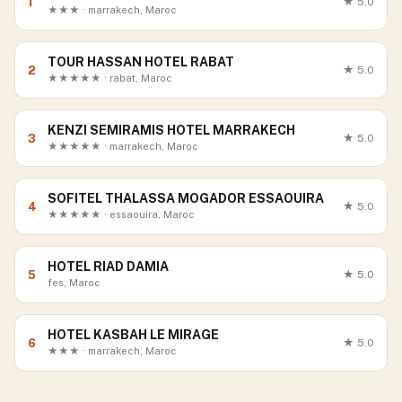
1
★
5.0
★★★ · marrakech, Maroc
TOUR HASSAN HOTEL RABAT
2
★
5.0
★★★★★ · rabat, Maroc
KENZI SEMIRAMIS HOTEL MARRAKECH
3
★
5.0
★★★★★ · marrakech, Maroc
SOFITEL THALASSA MOGADOR ESSAOUIRA
4
★
5.0
★★★★★ · essaouira, Maroc
HOTEL RIAD DAMIA
5
★
5.0
fes, Maroc
HOTEL KASBAH LE MIRAGE
6
★
5.0
★★★ · marrakech, Maroc