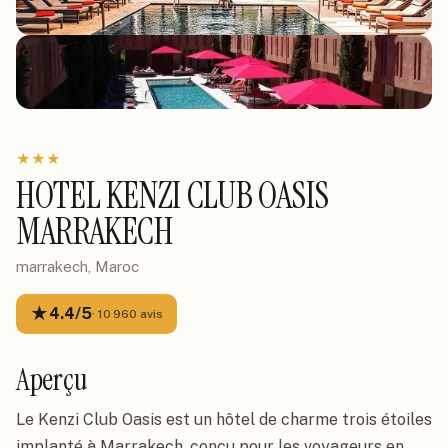
★
★
★
HOTEL KENZI CLUB OASIS
MARRAKECH
marrakech, Maroc
★
4.4
/5
·
10 960
avis
Aperçu
Le Kenzi Club Oasis est un hôtel de charme trois étoiles
implanté à Marrakech, conçu pour les voyageurs en