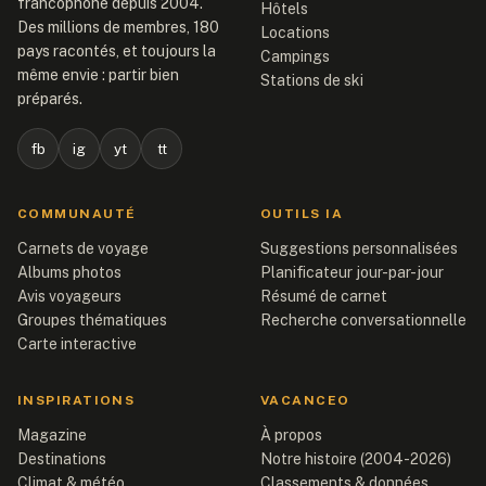
francophone depuis 2004.
Hôtels
Des millions de membres, 180
Locations
pays racontés, et toujours la
Campings
même envie : partir bien
Stations de ski
préparés.
fb
ig
yt
tt
COMMUNAUTÉ
OUTILS IA
Carnets de voyage
Suggestions personnalisées
Albums photos
Planificateur jour-par-jour
Avis voyageurs
Résumé de carnet
Groupes thématiques
Recherche conversationnelle
Carte interactive
INSPIRATIONS
VACANCEO
Magazine
À propos
Destinations
Notre histoire (2004-2026)
Climat & météo
Classements & données