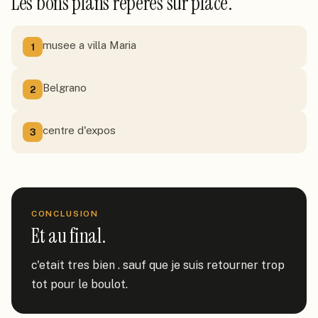
Les bons plans repérés sur place.
musee a villa Maria
1
Belgrano
2
centre d'expos
3
CONCLUSION
Et au final.
c'etait tres bien . sauf que je suis retourner trop 
tot pour le boulot.