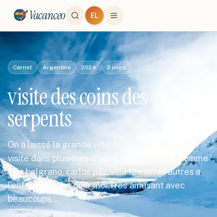
Vacanceo
EL
Carnet
Argentine
2024
2
jours
visite des coins des
serpents
On a laissé la grande ville de cordoba pour une
visite dans plusieurs d'autres petites villes comme
villa belgrano, carlos paz, villa Maria , et autres a
l'entour cela fut pour moi Tres amusant avec
beaucoups…