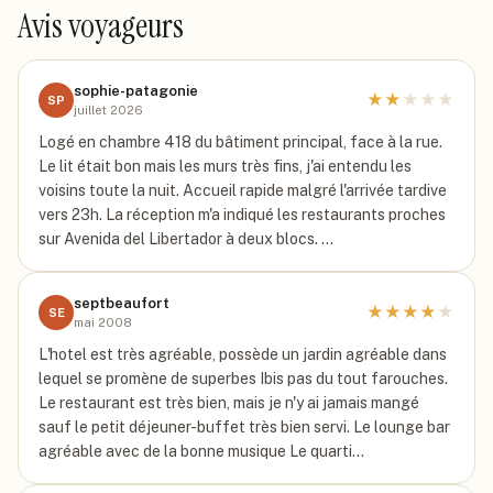
Avis voyageurs
sophie-patagonie
★
★
★
★
★
SP
juillet 2026
Logé en chambre 418 du bâtiment principal, face à la rue.
Le lit était bon mais les murs très fins, j'ai entendu les
voisins toute la nuit. Accueil rapide malgré l'arrivée tardive
vers 23h. La réception m'a indiqué les restaurants proches
sur Avenida del Libertador à deux blocs. …
septbeaufort
★
★
★
★
★
SE
mai 2008
L'hotel est très agréable, possède un jardin agréable dans
lequel se promène de superbes Ibis pas du tout farouches.
Le restaurant est très bien, mais je n'y ai jamais mangé
sauf le petit déjeuner-buffet très bien servi. Le lounge bar
agréable avec de la bonne musique Le quarti…