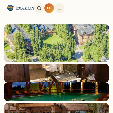
Vacanceo
EL