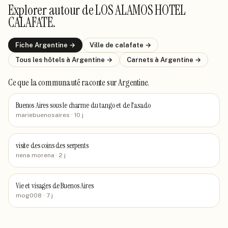
Explorer autour de
LOS ALAMOS HOTEL
CALAFATE
.
Fiche
Argentine
→
Ville de
calafate
→
Tous les hôtels
à Argentine
→
Carnets
à Argentine
→
Ce que la communauté raconte
sur Argentine
.
Buenos Aires sous le charme du tango et de l'asado
mariebuenosaires
· 10 j
visite des coins des serpents
nena morena
· 2 j
Vie et visages de Buenos Aires
mog008
· 7 j