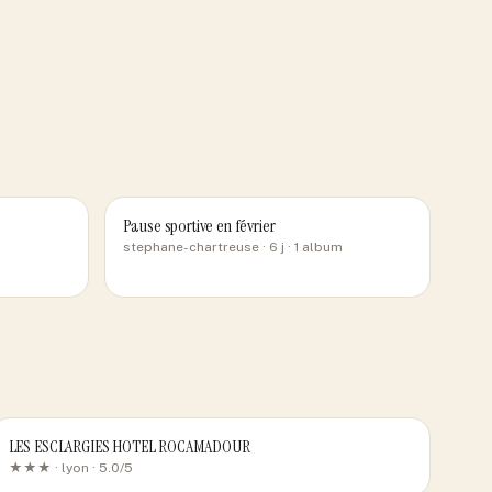
Pause sportive en février
stephane-chartreuse
· 6 j
· 1 album
LES ESCLARGIES HOTEL ROCAMADOUR
★★★ ·
lyon
· 5.0/5