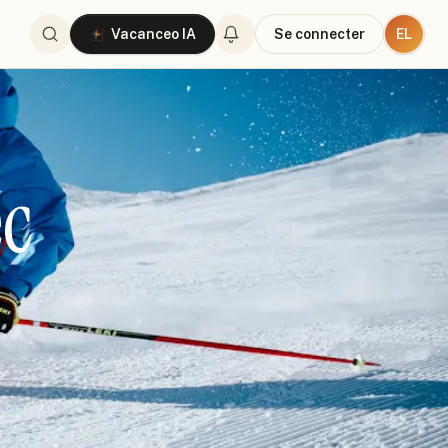
EL
Vacanceo IA
Se connecter
ec