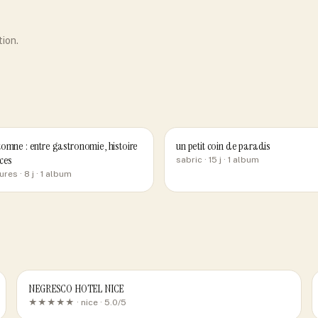
tion.
omne : entre gastronomie, histoire
un petit coin de paradis
ces
sabric
· 15 j
· 1 album
ures
· 8 j
· 1 album
NEGRESCO HOTEL NICE
★★★★★ ·
nice
· 5.0/5