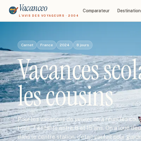
Vacanceo
Comparateur
Destination
L'AVIS DES VOYAGEURS · 2004
Carnet
France
2024
8
jours
Vacances scol
les cousins
Pour les vacances de janvier on a réuni les cousi
total, 7 enfants entre 6 et 15 ans. On a loué d
dans le centre station, c'était parfait pour gard