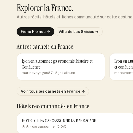
Explorer
la France
.
Autres récits, hôtels et fiches communauté sur cette destina
Fiche
France
→
Ville de
Les Saisies
→
Autres carnets
en France
.
Lyon en automne : gastronomie, histoire et
Lyon en aut
Confluence
et confluen
marinevoyages87
· 8 j
· 1 album
marcavent
Voir tous les carnets
en France
→
Hôtels recommandés
en France
.
HOTEL CITEA CARCASSONNE LA BARBACANE
★★ ·
carcassonne
· 5.0/5