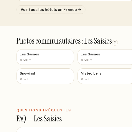
Voir tous les hôtels
en France
→
Photos communautaires : Les Saisies
?
Les Saisies
Les Saisies
©
boklm
©
boklm
Snowing!
Misted Lens
©
psd
©
psd
QUESTIONS FRÉQUENTES
FAQ —
Les Saisies