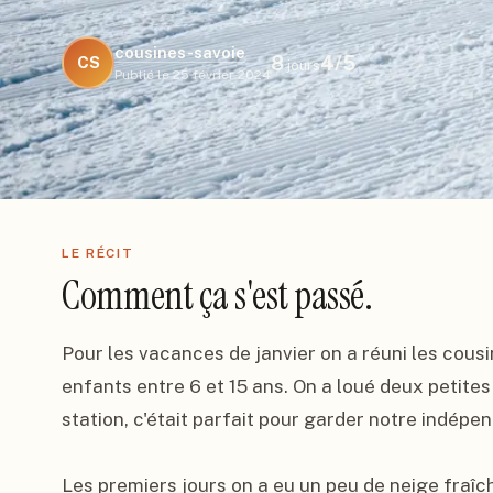
cousines-savoie
8
4
/5
CS
jours
Publié le
25 février 2024
LE RÉCIT
Comment ça s'est passé.
Pour les vacances de janvier on a réuni les cousi
enfants entre 6 et 15 ans. On a loué deux petite
station, c'était parfait pour garder notre indépe
Les premiers jours on a eu un peu de neige fraîch