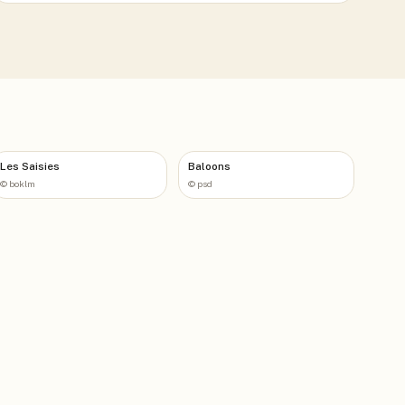
Les Saisies
Baloons
©
boklm
©
psd