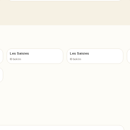
Les Saisies
Les Saisies
©
boklm
©
boklm