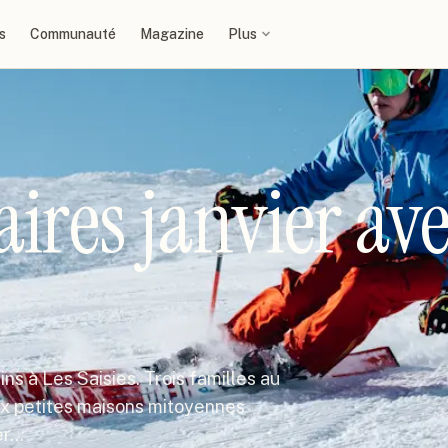
s
Communauté
Magazine
Plus
aires janvier av
ns à Les Saisies. Trois familles au
eux petites maisons mitoyennes
er…