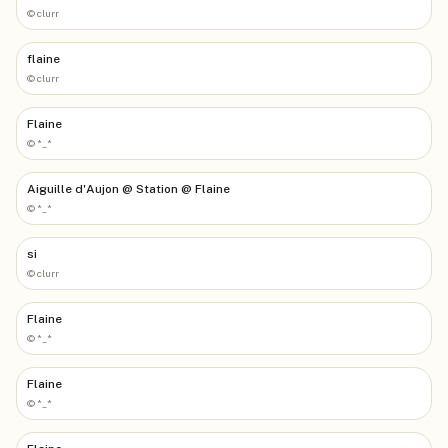
©
clurr
flaine
©
clurr
Flaine
©
*_*
Aiguille d'Aujon @ Station @ Flaine
©
*_*
si
©
clurr
Flaine
©
*_*
Flaine
©
*_*