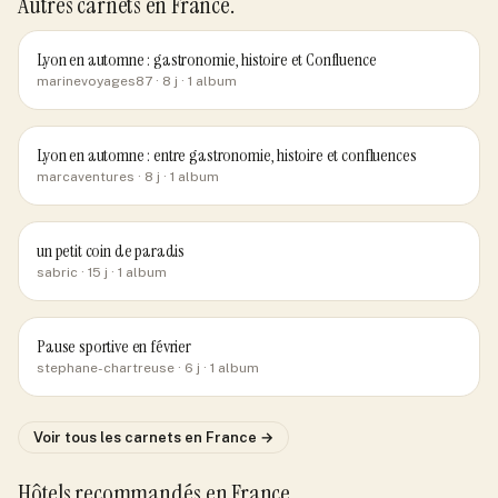
Autres carnets
en France
.
Lyon en automne : gastronomie, histoire et Confluence
marinevoyages87
· 8 j
· 1 album
Lyon en automne : entre gastronomie, histoire et confluences
marcaventures
· 8 j
· 1 album
un petit coin de paradis
sabric
· 15 j
· 1 album
Pause sportive en février
stephane-chartreuse
· 6 j
· 1 album
Voir tous les carnets
en France
→
Hôtels recommandés
en France
.