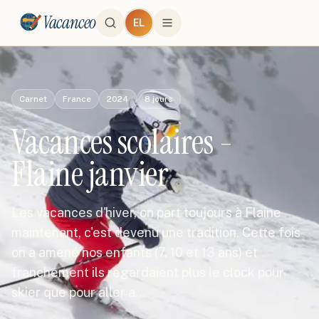
Vacanceo
EL
Carnet
France
2024
8
jours
Vacances scolaires -
Flaine janvier
Les vacances d'hiver, on part toujours à Flaine
maintenant, c'est devenu une tradition. Cette fois
on a amené nos enfants (7, 10 et 13 ans) et
franchement ils regardaient plus le clock pour
skier que pour aller a…