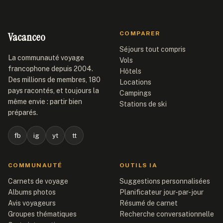
Vacanceo
COMPARER
Séjours tout compris
La communauté voyage
Vols
francophone depuis 2004.
Hôtels
Des millions de membres, 180
Locations
pays racontés, et toujours la
Campings
même envie : partir bien
Stations de ski
préparés.
fb
ig
yt
tt
COMMUNAUTÉ
OUTILS IA
Carnets de voyage
Suggestions personnalisées
Albums photos
Planificateur jour-par-jour
Avis voyageurs
Résumé de carnet
Groupes thématiques
Recherche conversationnelle