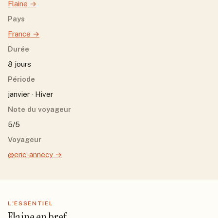
Flaine
→
Pays
France
→
Durée
8 jours
Période
janvier · Hiver
Note du voyageur
5/5
Voyageur
@eric-annecy
→
L'ESSENTIEL
Flaine
en bref