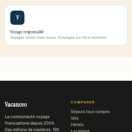
V
Voyage responsable
Voyager moins mais mieux. Échanges sur l'éco-mobilité.
Vacanceo
COMPARER
Séjours tout compris
La communauté voyage
Vols
francophone depuis 2004.
Hôtels
Des millions de membres, 180
Locations