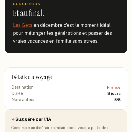
CONCLUSION
Et au final.
Les Gets
 en décembre c'est le moment idéal 
pour mélanger les générations et passer des 
vraies vacances en famille sans stress.
Détails du voyage
Destination
France
Durée
8
jours
Note auteur
5
/5
Suggéré par l'IA
Construire un itinéraire similaire pour vous, à partir de ce