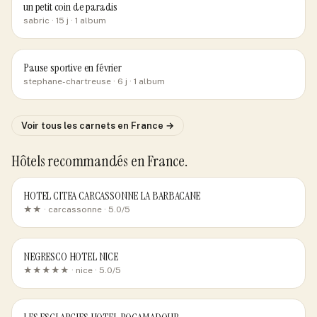
un petit coin de paradis
sabric
· 15 j
· 1 album
Pause sportive en février
stephane-chartreuse
· 6 j
· 1 album
Voir tous les carnets
en France
→
Hôtels recommandés
en France
.
HOTEL CITEA CARCASSONNE LA BARBACANE
★★ ·
carcassonne
· 5.0/5
NEGRESCO HOTEL NICE
★★★★★ ·
nice
· 5.0/5