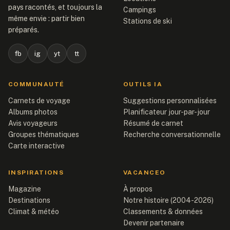
pays racontés, et toujours la
Campings
même envie : partir bien
Stations de ski
préparés.
fb
ig
yt
tt
COMMUNAUTÉ
OUTILS IA
Carnets de voyage
Suggestions personnalisées
Albums photos
Planificateur jour-par-jour
Avis voyageurs
Résumé de carnet
Groupes thématiques
Recherche conversationnelle
Carte interactive
INSPIRATIONS
VACANCEO
Magazine
À propos
Destinations
Notre histoire (2004-2026)
Climat & météo
Classements & données
Devenir partenaire