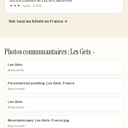
LES ESCLARGIES HOTEL ROCAMADOUR
★★★ ·
lyon
· 5.0/5
Voir tous les hôtels
en France
→
Photos communautaires : Les Gets
?
Les Gets
©
Nouhailler
Personalized pudding, Les Gets, France
©
gruntzooki
Les Gets
©
Nouhailler
Mountainscape, Les Gets, France.jpg
©
gruntzooki