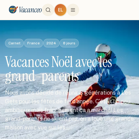
Vacanceo
EL
Carnet
France
2024
8
jours
Vacances Noël avec les
grand-parents
Nous avons décidé de réunir 3 générations à Les
Gets pour les fêtes de fin d'année. C'était un peu
ambitieux mais franchement ça a marché! Les
grand-parents ne skient pas, on a loué une grande
maison avec vue sur les…