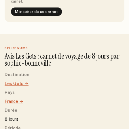
carnet.
M'inspirer de ce carnet
EN RÉSUMÉ
Avis
Les Gets
: carnet de voyage de
8
jour
s
par
sophie-bonneville
Destination
Les Gets
→
Pays
France
→
Durée
8 jours
Période