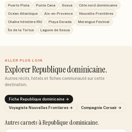
Puerto Plata
Punta Cana
Sosua
Côte nord dominicaine
Océan Atlantique
Aix-en-Provence
Nouvelle-Frontières
Chaîne hôtelière RIU
Playa Dorada
Merengue Festival
Île de la Tortue
Lagune de Sosua
ALLER PLUS LOIN
Explorer
Republique dominicaine
.
Autres récits, hôtels et fiches communauté sur cette
destination.
Fiche
Republique dominicaine
→
Voyagiste
Nouvelles Frontieres
→
Compagnie
Corsair
→
Autres carnets
à Republique dominicaine
.