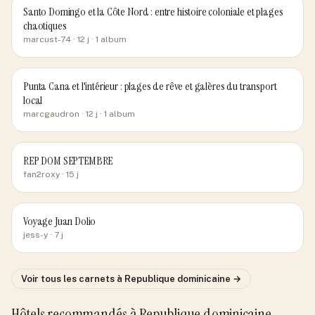
Santo Domingo et la Côte Nord : entre histoire coloniale et plages
chaotiques
marcust-74
· 12 j
· 1 album
Punta Cana et l'intérieur : plages de rêve et galères du transport
local
marcgaudron
· 12 j
· 1 album
REP DOM SEPTEMBRE
fan2roxy
· 15 j
Voyage Juan Dolio
jess-y
· 7 j
Voir tous les carnets
à Republique dominicaine
→
Hôtels recommandés
à Republique dominicaine
.