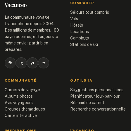
Vacanceo
COMPARER
Séjours tout compris
La communauté voyage
Vols
francophone depuis 2004.
Hôtels
Des millions de membres, 180
Locations
pays racontés, et toujours la
Campings
même envie : partir bien
Stations de ski
préparés.
fb
ig
yt
tt
COMMUNAUTÉ
OUTILS IA
Carnets de voyage
Suggestions personnalisées
Albums photos
Planificateur jour-par-jour
Avis voyageurs
Résumé de carnet
Groupes thématiques
Recherche conversationnelle
Carte interactive
INSPIRATIONS
VACANCEO