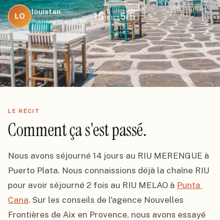
louistan
15
5
/5
LO
jours
Publié le
17 août 2024
LE RÉCIT
Comment ça s'est passé.
Nous avons séjourné 14 jours au RIU MERENGUE à 
Puerto Plata. Nous connaissions déjà la chaîne RIU 
pour avoir séjourné 2 fois au RIU MELAO à 
Punta 
Cana
. Sur les conseils de l'agence Nouvelles 
Frontières de Aix en Provence, nous avons essayé 