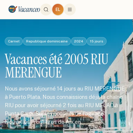
Vacanceo
EL
Carnet
Republique dominicaine
2024
15
jours
Vacances été 2005 RIU
MERENGUE
Nous avons séjourné 14 jours au RIU MERENGUE
à Puerto Plata. Nous connaissions déjà la chaîne
RIU pour avoir séjourné 2 fois au RIU MELAO à
Punta Cana. Sur les conseils de l'agence
Nouvelles Frontières de Aix en…