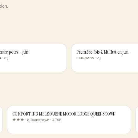
tion.
tre potes - juin
Première fois à Mt Hutt en juin
4
· 3 j
lulu-paris
· 2 j
COMFORT INN MELBOURNE MOTOR LODGE QUEENSTOWN
★★★ ·
queenstown
· 4.0/5