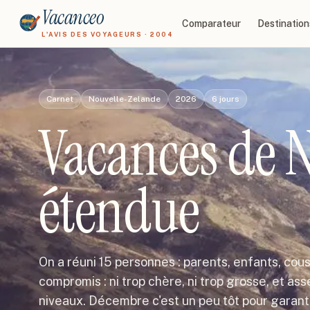
Vacanceo
Comparateur
Destination
L'AVIS DES VOYAGEURS · 2004
Carnet
Nouvelle-Zelande
2026
6
jours
Vacances de N
étendue
On a réuni 15 personnes : parents, enfants, cous
compromis : ni trop chère, ni trop grosse, et as
niveaux. Décembre c'est un peu tôt pour garanti