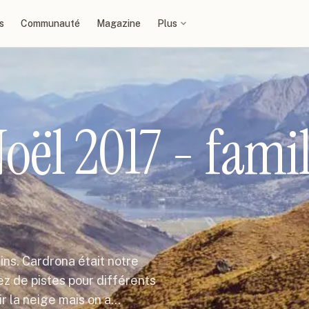
s
Communauté
Magazine
Plus
oël 2017 - famil
ins. Cardrona était notre
sez de pistes pour différents
r la neige mais on a…