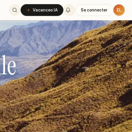
EL
Vacanceo IA
Se connecter
le