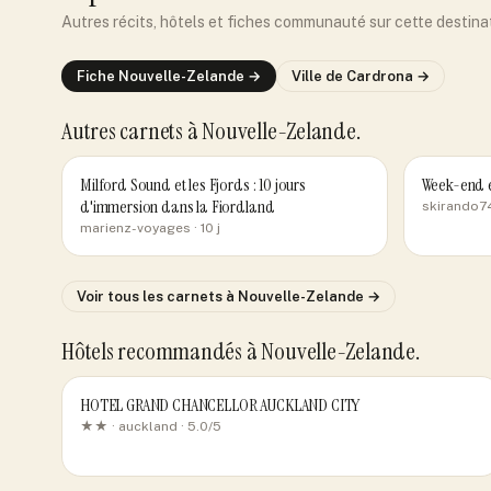
Autres récits, hôtels et fiches communauté sur cette destina
Fiche
Nouvelle-Zelande
→
Ville de
Cardrona
→
Autres carnets
à Nouvelle-Zelande
.
Milford Sound et les Fjords : 10 jours
Week-end en
d'immersion dans la Fiordland
skirando7
marienz-voyages
· 10 j
Voir tous les carnets
à Nouvelle-Zelande
→
Hôtels recommandés
à Nouvelle-Zelande
.
HOTEL GRAND CHANCELLOR AUCKLAND CITY
★★ ·
auckland
· 5.0/5