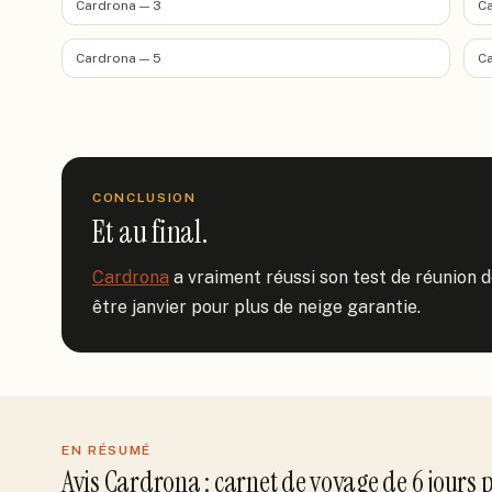
Cardrona — 3
Ca
Cardrona — 5
Ca
CONCLUSION
Et au final.
Cardrona
 a vraiment réussi son test de réunion 
être janvier pour plus de neige garantie.
EN RÉSUMÉ
Avis
Cardrona
: carnet de voyage de
6
jour
s
p