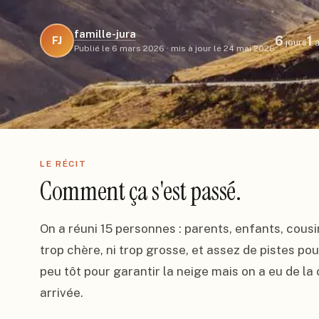
famille-jura
6
1
FJ
jours
a
Publié le
6 mars 2026
·
mis à jour le
24 mai 2026
LE RÉCIT
Comment ça s'est passé.
On a réuni 15 personnes : parents, enfants, cousi
trop chère, ni trop grosse, et assez de pistes po
peu tôt pour garantir la neige mais on a eu de la
arrivée.
