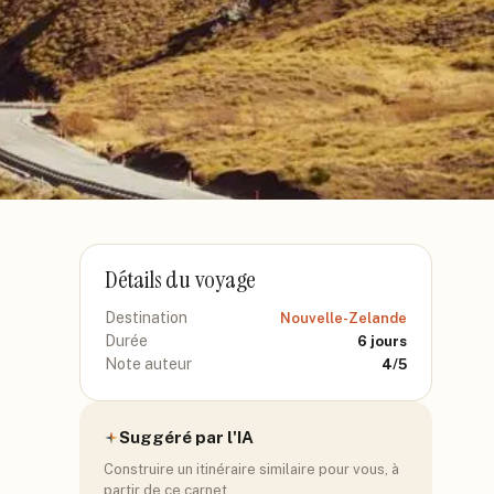
Détails du voyage
Destination
Nouvelle-Zelande
Durée
6
jours
Note auteur
4
/5
Suggéré par l'IA
Construire un itinéraire similaire pour vous, à
partir de ce carnet.