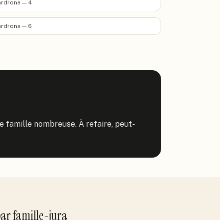
rdrona — 4
rdrona — 6
de famille nombreuse. À refaire, peut-
ar
famille-jura