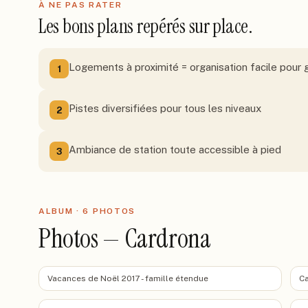
À NE PAS RATER
Les bons plans repérés sur place.
Logements à proximité = organisation facile pour
1
Pistes diversifiées pour tous les niveaux
2
Ambiance de station toute accessible à pied
3
ALBUM ·
6
PHOTO
S
Photos — Cardrona
Vacances de Noël 2017 - famille étendue
Ca