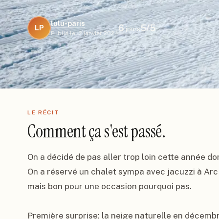
lulu-paris
6
5
/5
LP
jours
Publié le
12 janvier 2024
LE RÉCIT
Comment ça s'est passé.
On a décidé de pas aller trop loin cette année don
On a réservé un chalet sympa avec jacuzzi à Arc 2
mais bon pour une occasion pourquoi pas.

Première surprise: la neige naturelle en décembre 