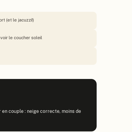
t (et le jacuzzi!)
oir le coucher soleil
r en couple : neige correcte, moins de 