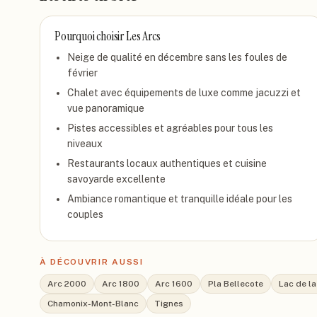
Pourquoi choisir
Les Arcs
Neige de qualité en décembre sans les foules de
février
Chalet avec équipements de luxe comme jacuzzi et
vue panoramique
Pistes accessibles et agréables pour tous les
niveaux
Restaurants locaux authentiques et cuisine
savoyarde excellente
Ambiance romantique et tranquille idéale pour les
couples
À DÉCOUVRIR AUSSI
Arc 2000
Arc 1800
Arc 1600
Pla Bellecote
Lac de l
Chamonix-Mont-Blanc
Tignes