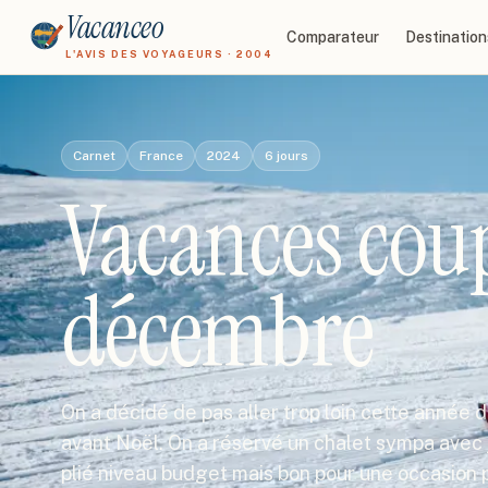
Vacanceo
Comparateur
Destination
L'AVIS DES VOYAGEURS · 2004
Carnet
France
2024
6
jours
Vacances coup
décembre
On a décidé de pas aller trop loin cette année d
avant Noël. On a réservé un chalet sympa avec j
plié niveau budget mais bon pour une occasion 