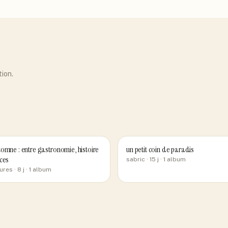
tion.
omne : entre gastronomie, histoire
un petit coin de paradis
ces
sabric
· 15 j
· 1 album
ures
· 8 j
· 1 album