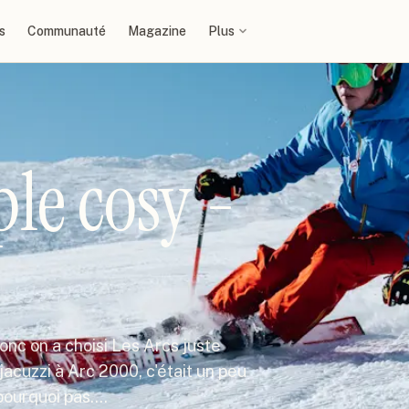
s
Communauté
Magazine
Plus
le cosy -
onc on a choisi Les Arcs juste
acuzzi à Arc 2000, c'était un peu
pourquoi pas.…