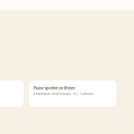
Pause sportive en février
stephane-chartreuse
· 6 j
· 1 album