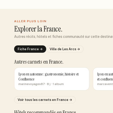
ALLER PLUS LOIN
Explorer
la France
.
Autres récits, hôtels et fiches communauté sur cette destina
Fiche
France
→
Ville de
Les Arcs
→
Autres carnets
en France
.
Lyon en automne : gastronomie, histoire et
Lyon en aut
Confluence
et confluen
marinevoyages87
· 8 j
· 1 album
marcavent
Voir tous les carnets
en France
→
Hôtels recommandés
en France
.