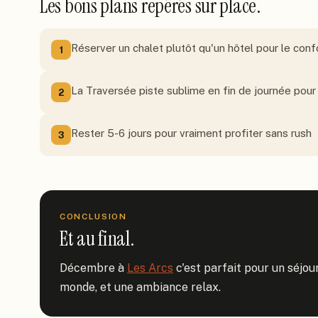
Les bons plans repérés sur place.
Réserver un chalet plutôt qu'un hôtel pour le confor
1
La Traversée piste sublime en fin de journée pour v
2
Rester 5-6 jours pour vraiment profiter sans rush
3
CONCLUSION
Et au final.
Décembre à 
Les Arcs
 c'est parfait pour un séjou
monde, et une ambiance relax.