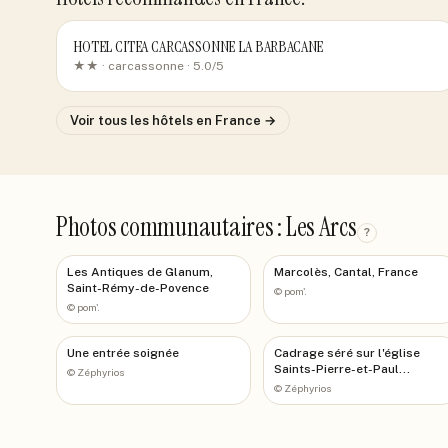
HOTEL CITEA CARCASSONNE LA BARBACANE
★★ ·
carcassonne
· 5.0/5
Voir tous les hôtels
en France
→
Photos communautaires : Les Arcs
?
Les Antiques de Glanum,
Marcolès, Cantal, France
Saint-Rémy-de-Povence
©
pom'.
©
pom'.
Une entrée soignée
Cadrage séré sur l'église
Saints-Pierre-et-Paul
©
Zéphyrios
d'Obernai
©
Zéphyrios