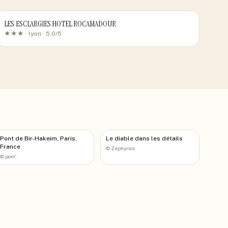
LES ESCLARGIES HOTEL ROCAMADOUR
★★★ ·
lyon
· 5.0/5
Pont de Bir-Hakeim, Paris,
Le diable dans les détails
France
©
Zéphyrios
©
pom'.