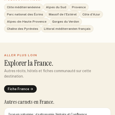
Côte méditerranéenne
Alpes du Sud
Provence
Parc national des Écrins
Massif de l'Estérel
Côte d'Azur
Alpes-de-Haute-Provence
Gorges du Verdon
Chaîne des Pyrénées
Littoral méditerranéen français
ALLER PLUS LOIN
Explorer
la France
.
Autres récits, hôtels et fiches communauté sur cette
destination.
Fiche
France
→
Autres carnets
en France
.
Lyon en automne : gastronomie, histoire et Confluence