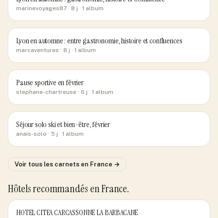
marinevoyages87
· 8 j
· 1 album
Lyon en automne : entre gastronomie, histoire et confluences
marcaventures
· 8 j
· 1 album
Pause sportive en février
stephane-chartreuse
· 6 j
· 1 album
Séjour solo ski et bien-être, février
anais-solo
· 5 j
· 1 album
Voir tous les carnets
en France
→
Hôtels recommandés
en France
.
HOTEL CITEA CARCASSONNE LA BARBACANE