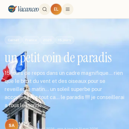
Vacanceo
EL
Carnet
France
2026
15
jours
un petit coin de paradis
15 jours de repos dans un cadre magnifique... rien
que le bruit du vent et des oiseaux pour se
reveiller le matin... un soleil superbe pour
accompagner tout ca... le paradis !!!! je conseillerai
a tous le monde…
sabric
SA
Publié le
15 avril 2026
·
mis à jour le
21 mai 2026