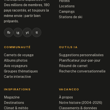
Hôtels
Des millions de membres, 180
Locations
pays racontés, et toujours la
Campings
même envie : partir bien
Stations de ski
préparés.
fb
ig
yt
tt
COMMUNAUTÉ
OUTILS IA
Carnets de voyage
Suggestions personnalisées
Albums photos
Planificateur jour-par-jour
Avis voyageurs
Résumé de carnet
Groupes thématiques
Recherche conversationnelle
Carte interactive
INSPIRATIONS
VACANCEO
Magazine
À propos
Destinations
Notre histoire (2004-2026)
Climat & météo
Classements & données