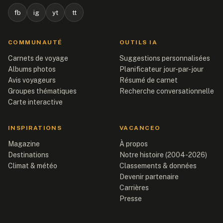
fb
ig
yt
tt
COMMUNAUTÉ
OUTILS IA
Carnets de voyage
Suggestions personnalisées
Albums photos
Planificateur jour-par-jour
Avis voyageurs
Résumé de carnet
Groupes thématiques
Recherche conversationnelle
Carte interactive
INSPIRATIONS
VACANCEO
Magazine
À propos
Destinations
Notre histoire (2004-2026)
Climat & météo
Classements & données
Devenir partenaire
Carrières
Presse