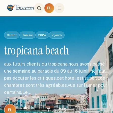
Vacanceo
EL
Carnet
Tunisie
2024
7
jours
tropicana beach
aux futurs clients du tropicana,nous avons passé
une semaine au paradis du 09 au 16 juin!il ne faut
pas écouter les critiques,cet hotel est super.Les
chambres sont très agréables,vue sur la mer pour
certains.Le…
elizabelle
7
5
/5
EL
jours
Publié le
19 mai 2024