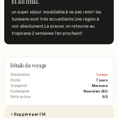
Et au final.
un super séjour inoubliable,à ne pas rater! les 
tunisiens sont très accueillants.Une région à 
voir absolument.La preuve, on retourne au 
tropicana 2 semaines l'an prochain!!
Détails du voyage
Destination
Tunisie
Durée
7
jours
Voyagiste
Marmara
Compagnie
Nouvelair
(BJ)
Note auteur
5
/5
Suggéré par l'IA