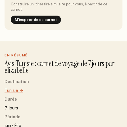
Construire un itinéraire similaire pour vous, à partir de ce
carnet.
M'inspirer de ce carnet
EN RÉSUMÉ
Avis
Tunisie
: carnet de voyage de
7
jour
s
par
elizabelle
Destination
Tunisie
→
Durée
7 jours
Période
juin · Été