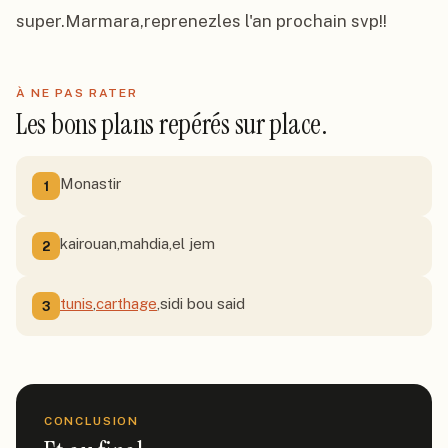
super.Marmara,reprenezles l'an prochain svp!!
À NE PAS RATER
Les bons plans repérés sur place.
Monastir
1
kairouan,mahdia,el jem
2
tunis
,
carthage
,sidi bou said
3
CONCLUSION