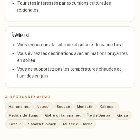
Touristes intéressés par excursions culturelles
régionales
À éviter si…
Vous recherchez la solitude absolue et le calme total
Vous évitez les destinations avec animations bruyantes
en soirée
Vous ne supportez pas les températures chaudes et
humides en juin
À DÉCOUVRIR AUSSI
Hammamet
Nabeul
Sousse
Monastir
Kairouan
Medina de Tunis
Golfe d'Hammamet
Île de Djerba
Gafsa
Tozeur
Sahara tunisien
Musée du Bardo