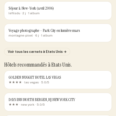
Séjour à New-York (avril 2006)
lefilsdu
· 2 j
· 1 album
Voyage photographe - Park City en lumière mars
montagne-pixel
· 6 j
· 1 album
Voir tous les carnets
à Etats Unis
→
Hôtels recommandés
à Etats Unis
.
GOLDEN NUGGET HOTEL LAS VEGAS
★★★★ ·
las vegas
· 5.0/5
DAYS INN NORTH BERGEN, NJ NEW YORK CITY
★★★ ·
new york
· 5.0/5