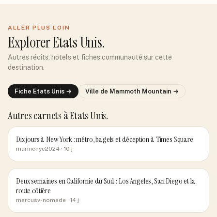
ALLER PLUS LOIN
Explorer
Etats Unis
.
Autres récits, hôtels et fiches communauté sur cette
destination.
Fiche
Etats Unis
→
Ville de
Mammoth Mountain
→
Autres carnets
à Etats Unis
.
Dix jours à New York : métro, bagels et déception à Times Square
marinenyc2024
· 10 j
Deux semaines en Californie du Sud : Los Angeles, San Diego et la
route côtière
marcusv-nomade
· 14 j