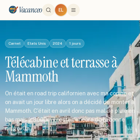
Vacanceo
EL
Carnet
Etats Unis
2024
1
jours
Télécabine et terrasse à
Mammoth
On était en road trip californien avec ma copine et
on avait un jour libre alors on a décidé de monter à
Mammoth. C'était en avril donc pas mal de pluie en
bas mais à 3000m il restait encore de la bonne
neige. On…